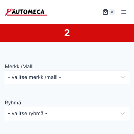
Siirry
sisältöön
0
2
Merkki/malli
Ryhmä