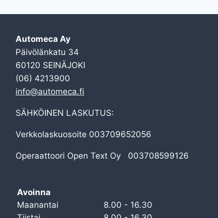
Automeca Ay
Päivölänkatu 34
60120 SEINÄJOKI
(06) 4213900
info@automeca.fi
SÄHKÖINEN LASKUTUS:
Verkkolaskuosoite 003709652056
Operaattoori Open Text Oy 003708599126
Avoinna
Maanantai
8.00 - 16.30
Tiistai
8.00 - 16.30