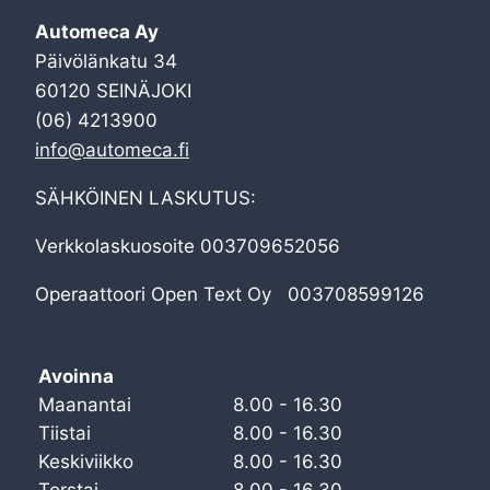
Automeca Ay
Päivölänkatu 34
60120 SEINÄJOKI
(06) 4213900
info@automeca.fi
SÄHKÖINEN LASKUTUS:
Verkkolaskuosoite 003709652056
Operaattoori Open Text Oy 003708599126
Avoinna
Maanantai
8.00 - 16.30
Tiistai
8.00 - 16.30
Keskiviikko
8.00 - 16.30
Torstai
8.00 - 16.30