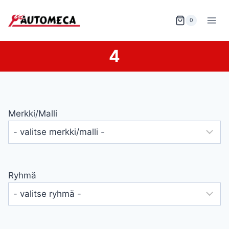
Siirry
sisältöön
0
4
Merkki/malli
Ryhmä