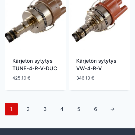
Kärjetön sytytys
Kärjetön sytytys
TUNE-4-R-V-DUC
VW-4-R-V
425,10
€
346,10
€
1
2
3
4
5
6
→