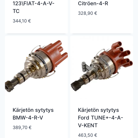
123\FIAT-4-A-V-
Citröen-4-R
TC
328,90
€
344,10
€
Kärjetön sytytys
Kärjetön sytytys
BMW-4-R-V
Ford TUNE+-4-A-
V-KENT
389,70
€
463,50
€