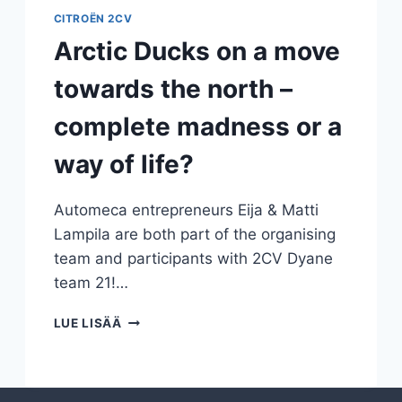
CITROËN 2CV
Arctic Ducks on a move
towards the north –
complete madness or a
way of life?
Automeca entrepreneurs Eija & Matti
Lampila are both part of the organising
team and participants with 2CV Dyane
team 21!…
ARCTIC
LUE LISÄÄ
DUCKS
ON
A
MOVE