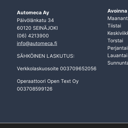
–
Avoinna
SULAA
Automeca Ay
HULLUUTTA
Maanant
Päivölänkatu 34
VAI
Tiistai
60120 SEINÄJOKI
ELÄMÄNTAPA
Keskiviik
(06) 4213900
Torstai
info@automeca.fi
Perjantai
Lauantai
SÄHKÖINEN LASKUTUS:
Sunnunta
Verkkolaskuosoite 003709652056
Operaattoori Open Text Oy
003708599126