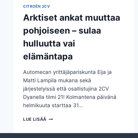
CITROËN 2CV
Arktiset ankat muuttaa
pohjoiseen – sulaa
hulluutta vai
elämäntapa
Automecan yrittäjäpariskunta Eija ja
Matti Lampila mukana sekä
järjestelyissä että osallistujina 2CV
Dyanella tiimi 21! Kolmantena päivänä
helmikuuta starttaa 31…
ARKTISET
LUE LISÄÄ
ANKAT
MUUTTAA
POHJOISEEN