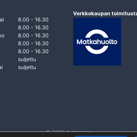
TOWARDS
THE
Verkkokaupan toimitust
NORTH
ai
8.00 - 16.30
–
8.00 - 16.30
COMPLETE
ko
8.00 - 16.30
MADNESS
OR
8.00 - 16.30
A
8.00 - 16.30
WAY
suljettu
OF
i
suljettu
LIFE?
© 2026 Automeca