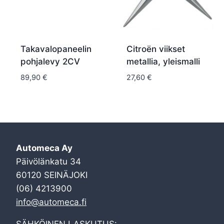
Takavalopaneelin
Citroën viikset
pohjalevy 2CV
metallia, yleismalli
89,90
€
27,60
€
Automeca Ay
Päivölänkatu 34
60120 SEINÄJOKI
(06) 4213900
info@automeca.fi
SÄHKÖINEN LASKUTUS: