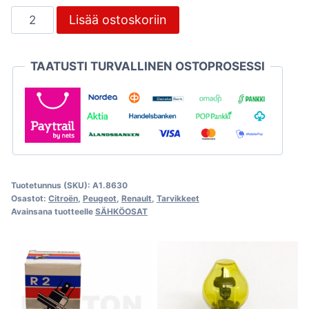
Ajovalopolttimon
Lisää ostoskoriin
kanta
H4
TAATUSTI TURVALLINEN OSTOPROSESSI
/
Duplo
määrä
Tuotetunnus (SKU):
A1.8630
Osastot:
Citroën
,
Peugeot
,
Renault
,
Tarvikkeet
Avainsana tuotteelle
SÄHKÖOSAT