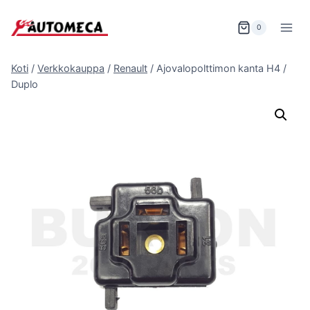
Siirry
sisältöön
0
Koti
/
Verkkokauppa
/
Renault
/
Ajovalopolttimon kanta H4 /
Duplo