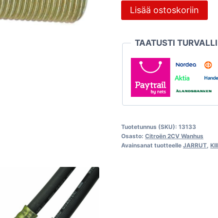
Banjopultti
Lisää ostoskoriin
M10x100
kolmitie,
TAATUSTI TURVALL
Citroën
2CV
määrä
Tuotetunnus (SKU):
13133
Osasto:
Citroën 2CV Wanhus
Avainsanat tuotteelle
JARRUT
,
KI