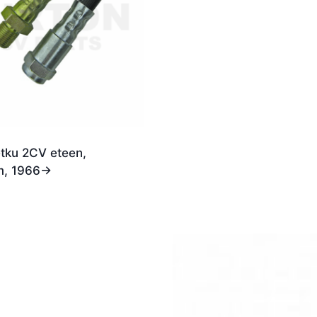
etku 2CV eteen,
, 1966->