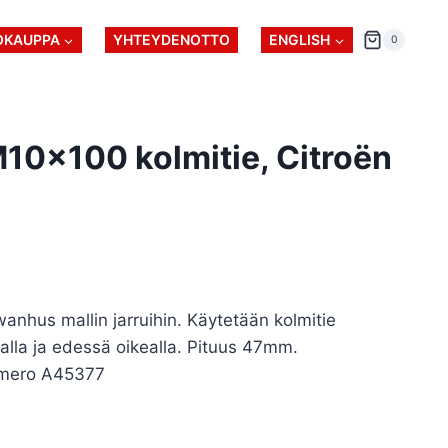
OKAUPPA
YHTEYDENOTTO
ENGLISH
0
M10x100 kolmitie, Citroën
wanhus mallin jarruihin. Käytetään kolmitie
la ja edessä oikealla. Pituus 47mm.
umero A45377