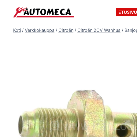
Siirry
sisältöön
ETUSIV
Koti
/
Verkkokauppa
/
Citroën
/
Citroën 2CV Wanhus
/
Banjo