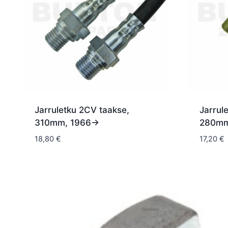
Jarruletku 2CV taakse,
Jarrul
310mm, 1966->
280mm
18,80
€
17,20
€