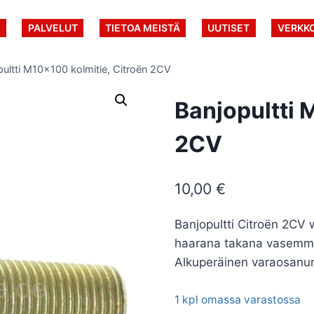
U
PALVELUT
TIETOA MEISTÄ
UUTISET
VERKK
pultti M10x100 kolmitie, Citroën 2CV
Banjopultti 
2CV
10,00
€
Banjopultti Citroën 2CV 
haarana takana vasemmal
Alkuperäinen varaosan
1 kpl omassa varastossa