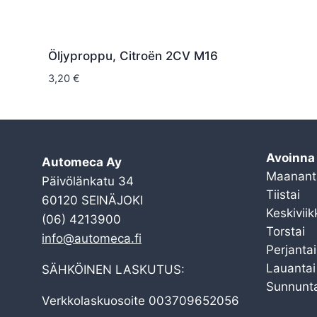
Öljyproppu, Citroën 2CV M16
3,20
€
Avoinna
Automeca Ay
Maanant
Päivölänkatu 34
Tiistai
60120 SEINÄJOKI
Keskiviik
(06) 4213900
Torstai
info@automeca.fi
Perjantai
Lauantai
SÄHKÖINEN LASKUTUS:
Sunnunta
Verkkolaskuosoite 003709652056