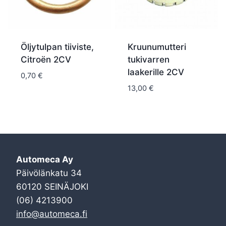
Öljytulpan tiiviste,
Kruunumutteri
Citroën 2CV
tukivarren
laakerille 2CV
0,70
€
13,00
€
Automeca Ay
Päivölänkatu 34
60120 SEINÄJOKI
(06) 4213900
info@automeca.fi