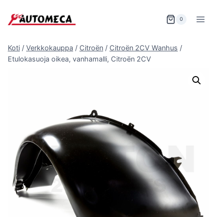
Siirry
sisältöön
0
Koti
/
Verkkokauppa
/
Citroën
/
Citroën 2CV Wanhus
/
Etulokasuoja oikea, vanhamalli, Citroën 2CV