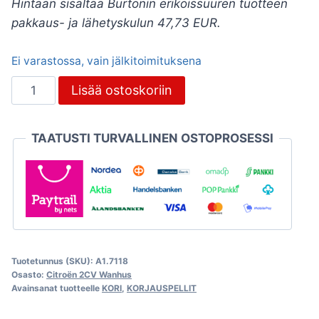
Hintaan sisältää Burtonin erikoissuuren tuotteen
pakkaus- ja lähetyskulun 47,73 EUR.
Ei varastossa, vain jälkitoimituksena
Etulokasuoja
Lisää ostoskoriin
oikea,
vanhamalli,
TAATUSTI TURVALLINEN OSTOPROSESSI
Citroën
2CV
määrä
Tuotetunnus (SKU):
A1.7118
Osasto:
Citroën 2CV Wanhus
Avainsanat tuotteelle
KORI
,
KORJAUSPELLIT