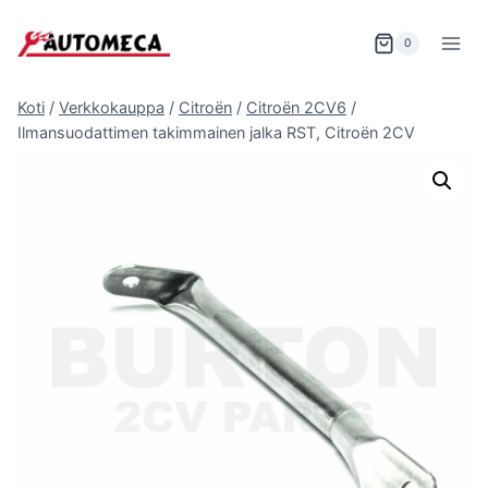
Siirry
sisältöön
0
Koti
/
Verkkokauppa
/
Citroën
/
Citroën 2CV6
/
Ilmansuodattimen takimmainen jalka RST, Citroën 2CV