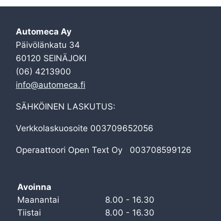
Automeca Ay
Päivölänkatu 34
60120 SEINÄJOKI
(06) 4213900
info@automeca.fi
SÄHKÖINEN LASKUTUS:
Verkkolaskuosoite 003709652056
Operaattoori Open Text Oy 003708599126
Avoinna
Maanantai
8.00 - 16.30
Tiistai
8.00 - 16.30