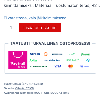
kiinnittämiseksi. Materiaali ruostumaton teräs, RST.
Ei varastossa, vain jälkitoimituksena
Ilmansuodattimen
Lisää ostoskoriin
takimmainen
jalka
TAATUSTI TURVALLINEN OSTOPROSESSI
RST,
Citroën
2CV
määrä
Tuotetunnus (SKU):
A1.2529
Osasto:
Citroën 2CV6
Avainsanat tuotteelle
MOOTTORI
,
SUODATTIMET