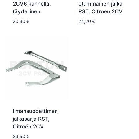
2CV6 kannella,
etummainen jalka
täydellinen
RST, Citroën 2CV
20,80
€
24,20
€
Ilmansuodattimen
jalkasarja RST,
Citroën 2CV
39,50
€