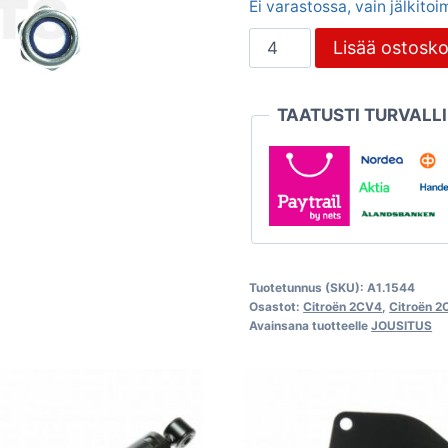
Ei varastossa, vain jälkito
Iskunvaimentimen
Lisää ostosko
asennussarja,
Citroën
TAATUSTI TURVALL
2CV
määrä
Tuotetunnus (SKU):
A1.1544
Osastot:
Citroën 2CV4
,
Citroën 
Avainsana tuotteelle
JOUSITUS