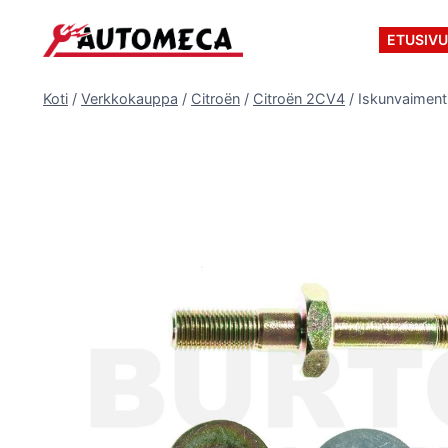
Siirry
sisältöön
ETUSIV
Koti
/
Verkkokauppa
/
Citroën
/
Citroën 2CV4
/
Iskunvaiment