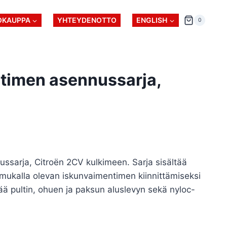
OKAUPPA
YHTEYDENOTTO
ENGLISH
0
timen asennussarja,
ssarja, Citroën 2CV kulkimeen. Sarja sisältää
lmukalla olevan iskunvaimentimen kiinnittämiseksi
ää pultin, ohuen ja paksun aluslevyn sekä nyloc-