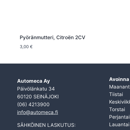
Pyöränmutteri, Citroën 2CV
3,00
€
Avoinna
Automeca Ay
Maanant
Päivölänkatu 34
Tiistai
60120 SEINÄJOKI
Keskiviik
(06) 4213900
Torstai
info@automeca.fi
Perjantai
Lauantai
SÄHKÖINEN LASKUTUS: