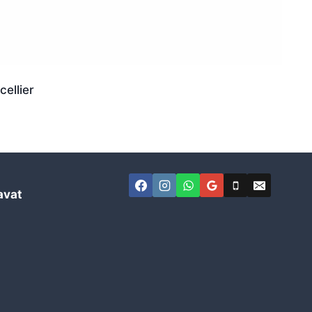
ellier
avat