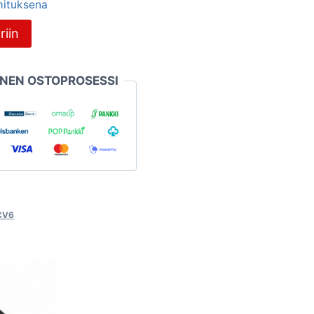
imituksena
riin
INEN OSTOPROSESSI
2CV6