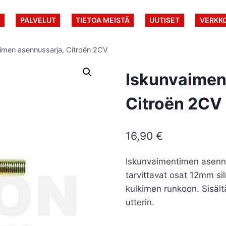
U
PALVELUT
TIETOA MEISTÄ
UUTISET
VERKK
imen asennussarja, Citroën 2CV
Iskunvaimen
Citroën 2CV
16,90
€
Iskunvaimentimen asennu
tarvittavat osat 12mm si
kulkimen runkoon. Sisält
utterin.