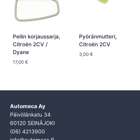
Peilin korjaussarja,
Pyöränmutteri,
Citroën 2CV /
Citroën 2CV
Dyane
3,00
€
17,00
€
Automeca Ay
Päivölänkatu 34
60120 SEINÄJOKI
(06) 4213900
info@automeca.fi