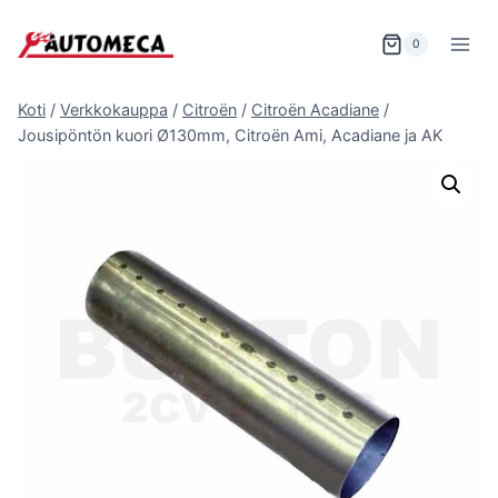
Siirry
sisältöön
0
Koti
/
Verkkokauppa
/
Citroën
/
Citroën Acadiane
/
Jousipöntön kuori Ø130mm, Citroën Ami, Acadiane ja AK