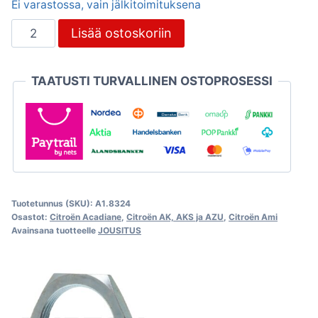
Ei varastossa, vain jälkitoimituksena
Jousipöntön
Lisää ostoskoriin
kuori
Ø130mm,
TAATUSTI TURVALLINEN OSTOPROSESSI
Citroën
Ami,
Acadiane
ja
AK
määrä
Tuotetunnus (SKU):
A1.8324
Osastot:
Citroën Acadiane
,
Citroën AK, AKS ja AZU
,
Citroën Ami
Avainsana tuotteelle
JOUSITUS