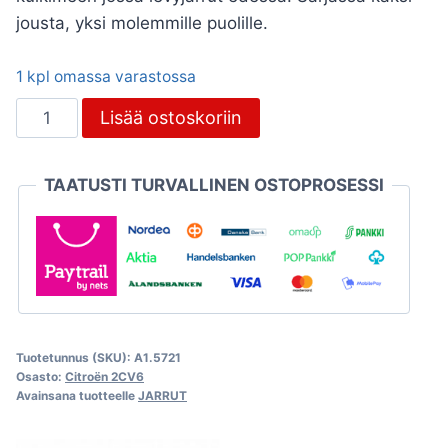
jousta, yksi molemmille puolille.
1 kpl omassa varastossa
Jousisarja
Lisää ostoskoriin
jarrupalojen
kiinnitykseen,
TAATUSTI TURVALLINEN OSTOPROSESSI
Citroën
2CV
määrä
Tuotetunnus (SKU):
A1.5721
Osasto:
Citroën 2CV6
Avainsana tuotteelle
JARRUT