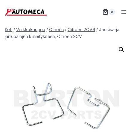
Siirry
sisältöön
0
Koti
/
Verkkokauppa
/
Citroën
/
Citroën 2CV6
/
Jousisarja
jarrupalojen kiinnitykseen, Citroën 2CV