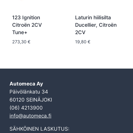
123 Ignition
Laturin hiilisilta
Citroën 2CV
Ducellier, Citroën
Tune+
2CV
273,30
€
19,80
€
Automeca Ay
Päivölänkatu 34
60120 SEINÄJOKI
(06) 4213900
info@automeca.fi
SÄHKÖINEN LASKUTUS: