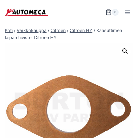
Siirry
sisältöön
0
Koti
/
Verkkokauppa
/
Citroën
/
Citroën HY
/
Kaasuttimen
laipan tiiviste, Citroën HY