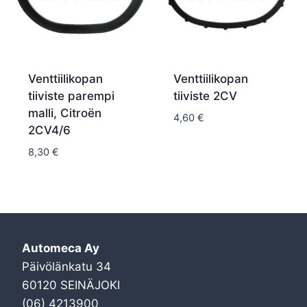
Venttiilikopan
Venttiilikopan
tiiviste parempi
tiiviste 2CV
malli, Citroën
4,60
€
2CV4/6
8,30
€
Automeca Ay
Päivölänkatu 34
60120 SEINÄJOKI
(06) 4213900