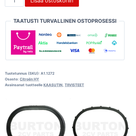
Lisää ostoskoriin
laipan
tiiviste,
TAATUSTI TURVALLINEN OSTOPROSESSI
Citroën
HY
määrä
Tuotetunnus (SKU):
A1.1272
Osasto:
Citroën HY
Avainsanat tuotteelle
KAASUTIN
,
TIIVISTEET