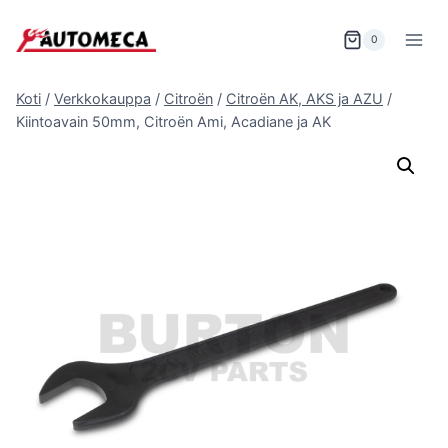
Siirry
sisältöön
0
Koti
/
Verkkokauppa
/
Citroën
/
Citroën AK, AKS ja AZU
/
Kiintoavain 50mm, Citroën Ami, Acadiane ja AK