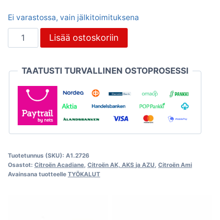
Ei varastossa, vain jälkitoimituksena
Kiintoavain
Lisää ostoskoriin
50mm,
Citroën
TAATUSTI TURVALLINEN OSTOPROSESSI
Ami,
Acadiane
ja
AK
määrä
Tuotetunnus (SKU):
A1.2726
Osastot:
Citroën Acadiane
,
Citroën AK, AKS ja AZU
,
Citroën Ami
Avainsana tuotteelle
TYÖKALUT