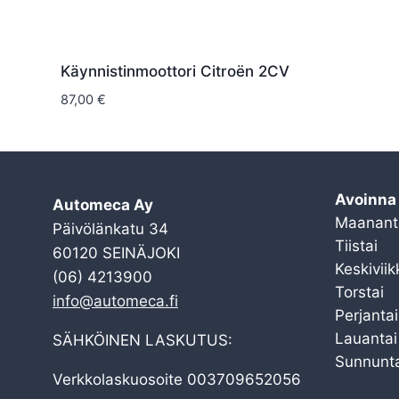
Käynnistinmoottori Citroën 2CV
87,00
€
Avoinna
Automeca Ay
Maanant
Päivölänkatu 34
Tiistai
60120 SEINÄJOKI
Keskiviik
(06) 4213900
Torstai
info@automeca.fi
Perjantai
Lauantai
SÄHKÖINEN LASKUTUS:
Sunnunta
Verkkolaskuosoite 003709652056