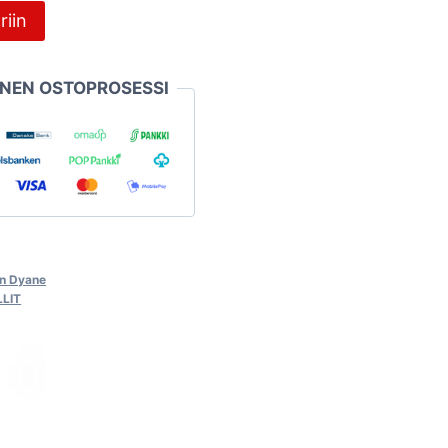
riin
INEN OSTOPROSESSI
ën Dyane
LIT