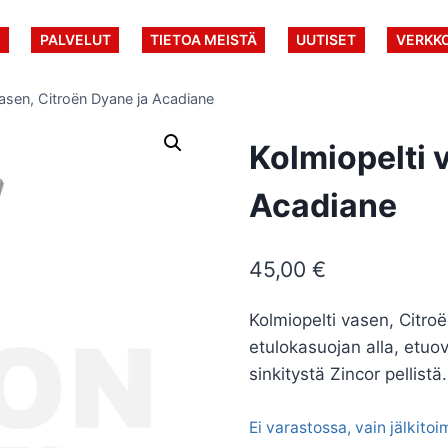
U
PALVELUT
TIETOA MEISTÄ
UUTISET
VERKK
vasen, Citroën Dyane ja Acadiane
Kolmiopelti 
Acadiane
45,00
€
Kolmiopelti vasen, Citro
etulokasuojan alla, etuo
sinkitystä Zincor pellistä.
Ei varastossa, vain jälkito