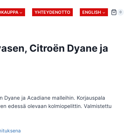
OKAUPPA
YHTEYDENOTTO
ENGLISH
0
vasen, Citroën Dyane ja
ën Dyane ja Acadiane malleihin. Korjauspala
ven edessä olevaan kolmiopelittin. Valmistettu
imituksena