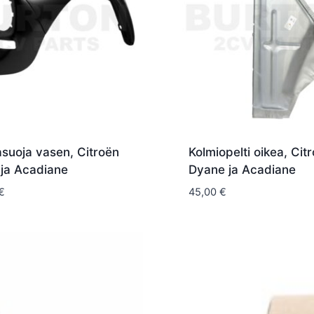
asuoja vasen, Citroën
Kolmiopelti oikea, Cit
ja Acadiane
Dyane ja Acadiane
€
45,00
€