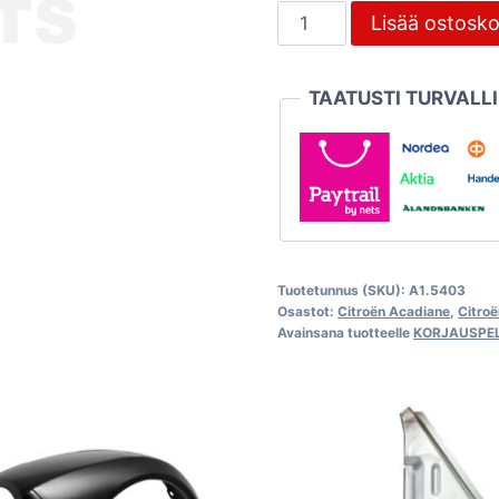
Kolmiopelti
Lisää ostosko
vasen,
Citroën
TAATUSTI TURVALL
Dyane
ja
Acadiane
määrä
Tuotetunnus (SKU):
A1.5403
Osastot:
Citroën Acadiane
,
Citro
Avainsana tuotteelle
KORJAUSPEL