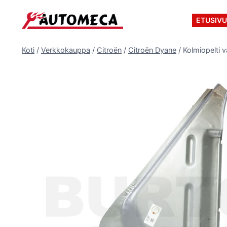
Siirry
sisältöön
ETUSIV
Koti
/
Verkkokauppa
/
Citroën
/
Citroën Dyane
/
Kolmiopelti 