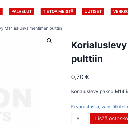
U
PALVELUT
TIETOA MEISTÄ
UUTISET
VERKK
evy M14 iskunvaimentimen pulttiin
Korialuslev
pulttiin
0,70
€
Korialuslevy paksu M14 
Ei varastossa, vain jälkito
Korialuslevy
Lisää ostosko
M14