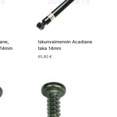
ane,
Iskunvaimennin Acadiane
i 14mm
taka 14mm
65,80
€