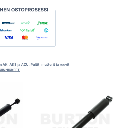
INEN OSTOPROSESSI
ën AK, AKS ja AZU
,
Pultit, mutterit ja ruuvit
KIINNIKKEET