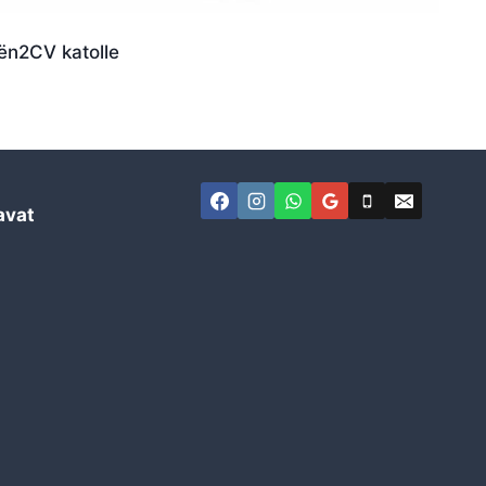
ën2CV katolle
avat