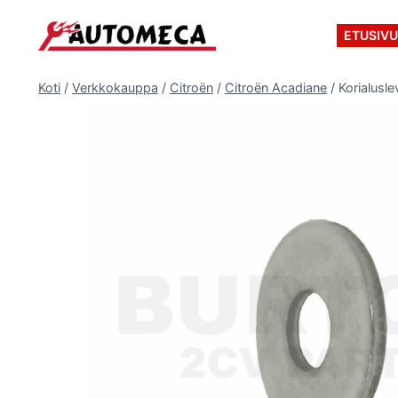
Siirry
sisältöön
ETUSIV
Koti
/
Verkkokauppa
/
Citroën
/
Citroën Acadiane
/
Korialusl