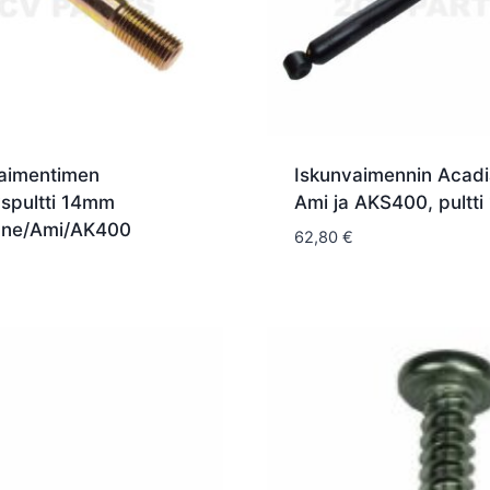
aimentimen
Iskunvaimennin Acadi
tyspultti 14mm
Ami ja AKS400, pultt
ane/Ami/AK400
62,80
€