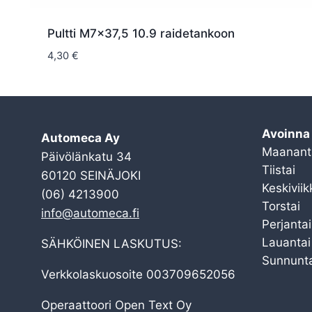
Pultti M7x37,5 10.9 raidetankoon
4,30
€
Avoinna
Automeca Ay
Maanant
Päivölänkatu 34
Tiistai
60120 SEINÄJOKI
Keskiviik
(06) 4213900
Torstai
info@automeca.fi
Perjantai
Lauantai
SÄHKÖINEN LASKUTUS:
Sunnunta
Verkkolaskuosoite 003709652056
Operaattoori Open Text Oy