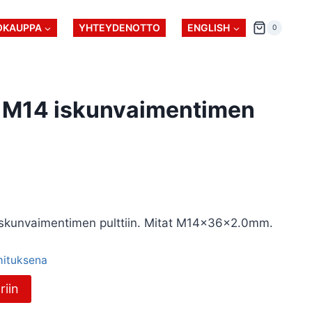
OKAUPPA
YHTEYDENOTTO
ENGLISH
0
y M14 iskunvaimentimen
iskunvaimentimen pulttiin. Mitat M14x36x2.0mm.
imituksena
riin