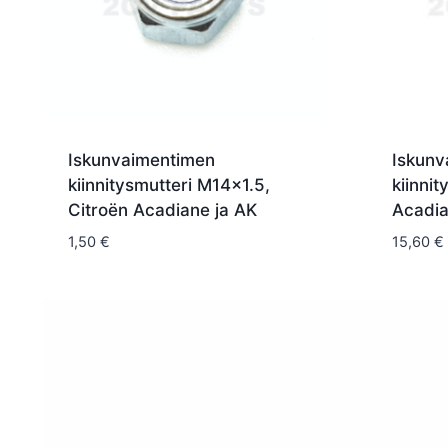
Iskunvaimentimen
Iskunv
kiinnitysmutteri M14x1.5,
kiinni
Citroën Acadiane ja AK
Acadi
1,50
€
15,60
€