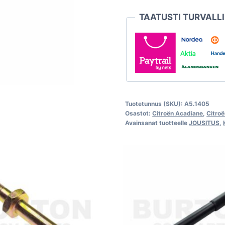
iskunvaimentimen
TAATUSTI TURVALL
pulttiin
määrä
Tuotetunnus (SKU):
A5.1405
Osastot:
Citroën Acadiane
,
Citro
Avainsanat tuotteelle
JOUSITUS
,