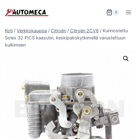
Siirry
sisältöön
0
Koti
/
Verkkokauppa
/
Citroën
/
Citroën 2CV6
/
Kunnostettu
Solex 32 PICS kaasutin, keskipakokytkimellä varustettuun
kulkimeen