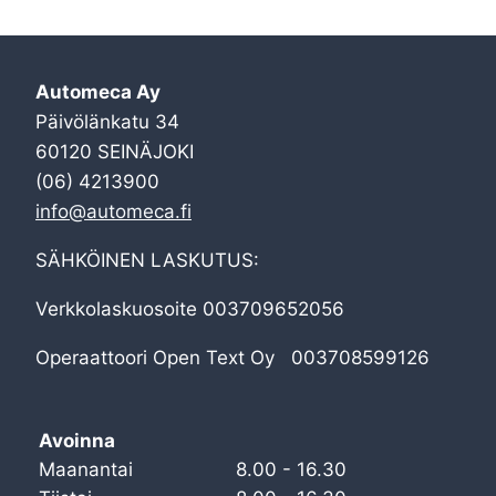
Automeca Ay
Päivölänkatu 34
60120 SEINÄJOKI
(06) 4213900
info@automeca.fi
SÄHKÖINEN LASKUTUS:
Verkkolaskuosoite 003709652056
Operaattoori Open Text Oy 003708599126
Avoinna
Maanantai
8.00 - 16.30