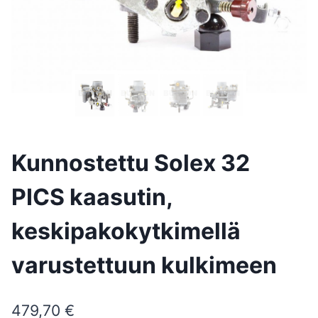
Kunnostettu Solex 32
PICS kaasutin,
keskipakokytkimellä
varustettuun kulkimeen
479,70
€