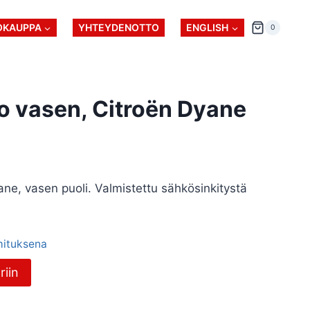
OKAUPPA
YHTEYDENOTTO
ENGLISH
0
o vasen, Citroën Dyane
ne, vasen puoli. Valmistettu sähkösinkitystä
imituksena
riin