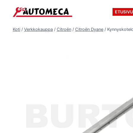
Siirry
sisältöön
ETUSIV
Koti
/
Verkkokauppa
/
Citroën
/
Citroën Dyane
/
Kynnyskotelo