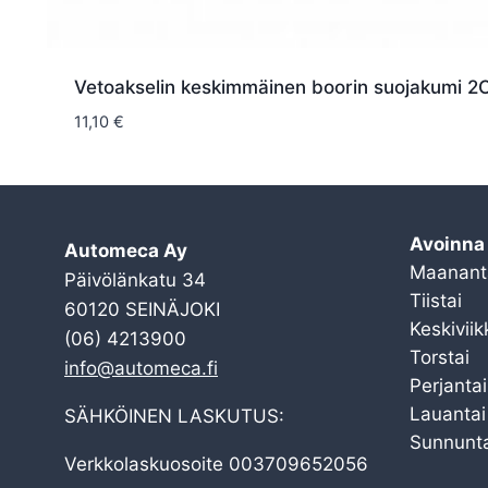
Vetoakselin keskimmäinen boorin suojakumi 2
11,10
€
Avoinna
Automeca Ay
Maanant
Päivölänkatu 34
Tiistai
60120 SEINÄJOKI
Keskiviik
(06) 4213900
Torstai
info@automeca.fi
Perjantai
Lauantai
SÄHKÖINEN LASKUTUS:
Sunnunta
Verkkolaskuosoite 003709652056