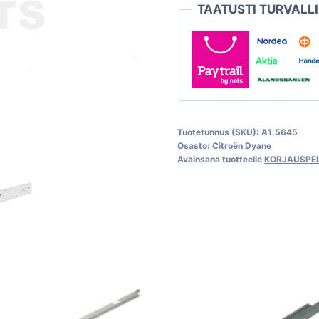
TAATUSTI TURVALL
Dyane
määrä
Tuotetunnus (SKU):
A1.5645
Osasto:
Citroën Dyane
Avainsana tuotteelle
KORJAUSPEL