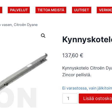
U
PALVELUT
TIETOA MEISTÄ
UUTISET
VERKK
 vasen, Citroën Dyane
Kynnyskotel
137,60
€
Kynnyskotelo Citroën Dya
Zincor pellistä.
Ei varastossa, vain jälkito
Kynnyskotelo
Lisää ostosko
vasen,
Citroën