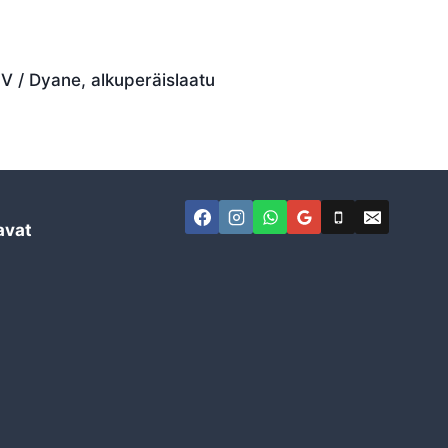
CV / Dyane, alkuperäislaatu
avat