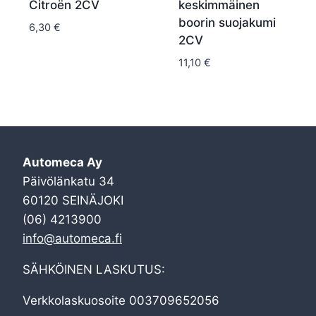
Citroën 2CV
keskimmäinen
boorin suojakumi
6,30
€
2CV
11,10
€
Automeca Ay
Päivölänkatu 34
60120 SEINÄJOKI
(06) 4213900
info@automeca.fi
SÄHKÖINEN LASKUTUS:
Verkkolaskuosoite 003709652056