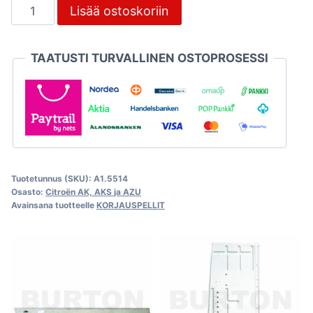
Lattiapelti
Lisää ostoskoriin
oikea,
Citroën
TAATUSTI TURVALLINEN OSTOPROSESSI
AZU
250
määrä
Tuotetunnus (SKU):
A1.5514
Osasto:
Citroën AK, AKS ja AZU
Avainsana tuotteelle
KORJAUSPELLIT