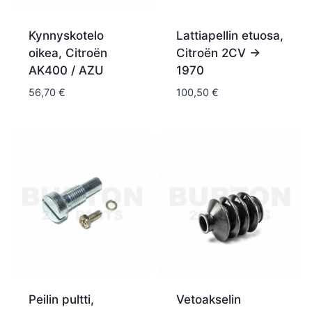
Kynnyskotelo
Lattiapellin etuosa,
oikea, Citroën
Citroën 2CV ->
AK400 / AZU
1970
56,70
€
100,50
€
Peilin pultti,
Vetoakselin