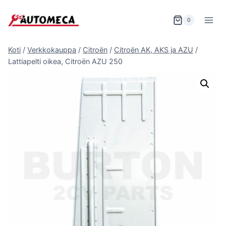
Siirry
sisältöön
0
Koti
/
Verkkokauppa
/
Citroën
/
Citroën AK, AKS ja AZU
/
Lattiapelti oikea, Citroën AZU 250