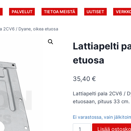
U
PALVELUT
TIETOA MEISTÄ
UUTISET
VERKK
ala 2CV6 / Dyane, oikea etuosa
Lattiapelti 
etuosa
35,40
€
Lattiapelti pala 2CV6 / D
etuosaan, pituus 33 cm.
Ei varastossa, vain jälkito
Lattiapelti
Lisää ostosko