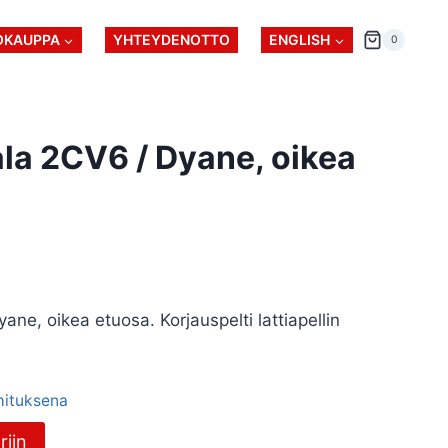
OKAUPPA
YHTEYDENOTTO
ENGLISH
0
pala 2CV6 / Dyane, oikea
yane, oikea etuosa. Korjauspelti lattiapellin
imituksena
riin