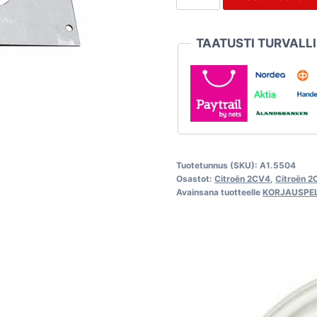
pala
2CV6
TAATUSTI TURVALL
/
Dyane,
oikea
etuosa
määrä
Tuotetunnus (SKU):
A1.5504
Osastot:
Citroën 2CV4
,
Citroën 
Avainsana tuotteelle
KORJAUSPEL