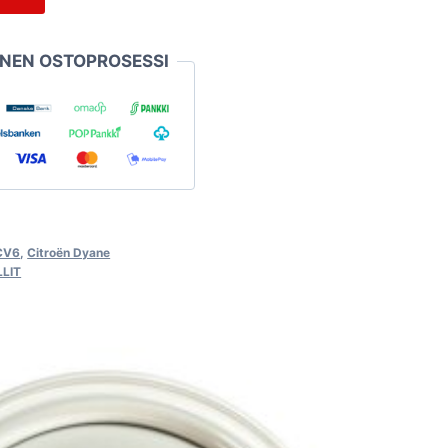
INEN OSTOPROSESSI
2CV6
,
Citroën Dyane
LIT