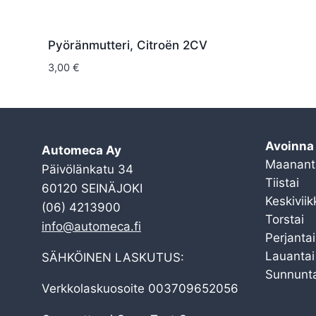
Pyöränmutteri, Citroën 2CV
3,00
€
Avoinna
Automeca Ay
Maanant
Päivölänkatu 34
Tiistai
60120 SEINÄJOKI
Keskiviik
(06) 4213900
Torstai
info@automeca.fi
Perjantai
Lauantai
SÄHKÖINEN LASKUTUS:
Sunnunta
Verkkolaskuosoite 003709652056