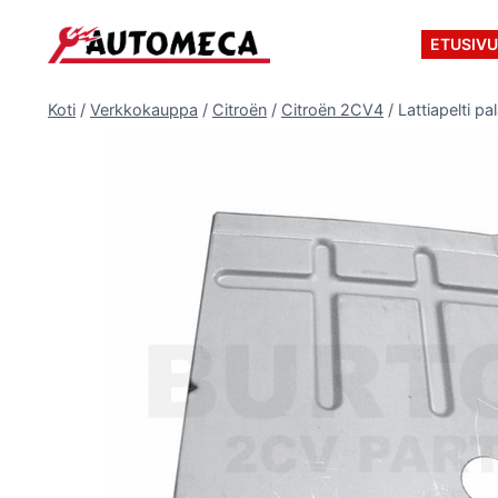
Siirry
sisältöön
ETUSIV
Koti
/
Verkkokauppa
/
Citroën
/
Citroën 2CV4
/
Lattiapelti p