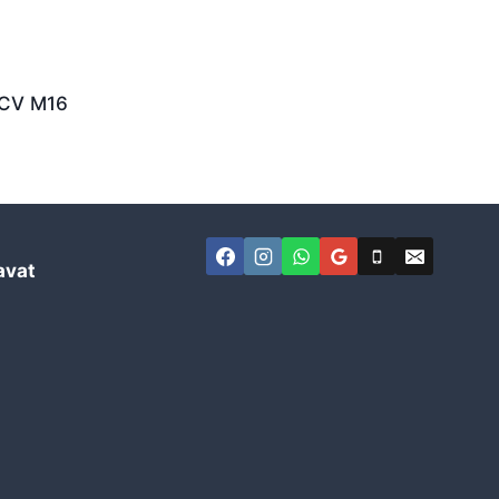
2CV M16
avat