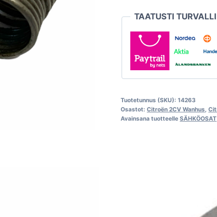
jousi
TAATUSTI TURVALL
Paris
Rhone,
Citroën
2CV
ja
HY
määrä
Tuotetunnus (SKU):
14263
Osastot:
Citroën 2CV Wanhus
,
Ci
Avainsana tuotteelle
SÄHKÖOSAT