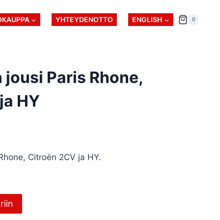
OKAUPPA
YHTEYDENOTTO
ENGLISH
0
n jousi Paris Rhone,
ja HY
s Rhone, Citroën 2CV ja HY.
riin