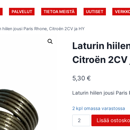
U
PALVELUT
TIETOA MEISTÄ
UUTISET
VERKK
n hiilen jousi Paris Rhone, Citroën 2CV ja HY
Laturin hiile
Citroën 2CV 
5,30
€
Laturin hiilen jousi Pari
2 kpl omassa varastossa
Laturin
Lisää ostosko
hiilen