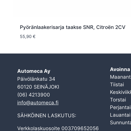
Pyöränlaakerisarja taakse SNR, Citroën 2CV
55,90
€
Avoinna
Automeca Ay
Maanant
Päivölänkatu 34
Tiistai
60120 SEINÄJOKI
Keskiviik
(06) 4213900
Torstai
info@automeca.fi
Perjantai
Lauantai
SÄHKÖINEN LASKUTUS:
Sunnunta
Verkkolaskuosoite 003709652056