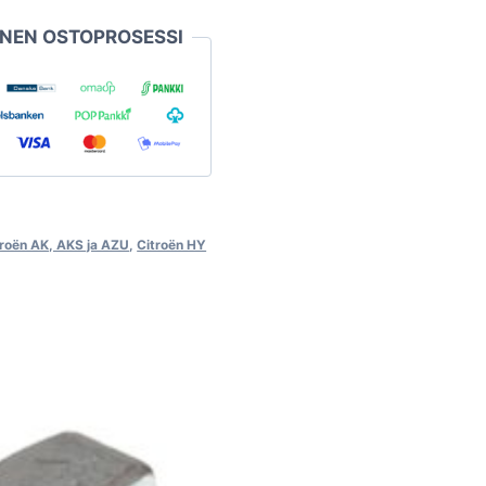
INEN OSTOPROSESSI
troën AK, AKS ja AZU
,
Citroën HY