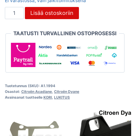
Ei varastossa, vain jälkitoimituksena
Lukkosarja
Lisää ostoskoriin
Dyanen
/
TAATUSTI TURVALLINEN OSTOPROSESSI
Acadiane
määrä
Tuotetunnus (SKU):
A1.1994
Osastot:
Citroën Acadiane
,
Citroën Dyane
Avainsanat tuotteelle
KORI
,
LUKITUS