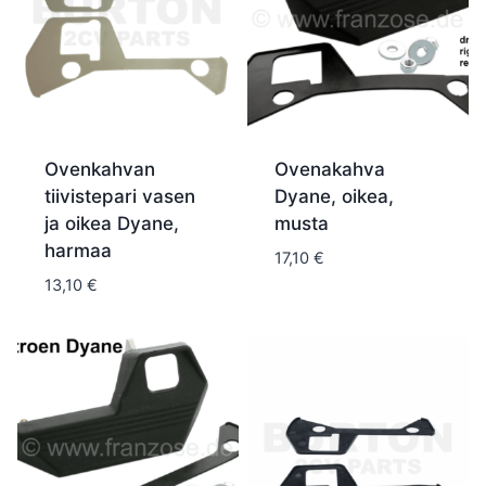
Ovenkahvan
Ovenakahva
tiivistepari vasen
Dyane, oikea,
ja oikea Dyane,
musta
harmaa
17,10
€
13,10
€