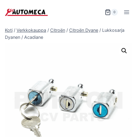
Siirry
sisältöön
0
Koti
/
Verkkokauppa
/
Citroën
/
Citroën Dyane
/
Lukkosarja
Dyanen / Acadiane