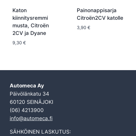
Katon
Painonappisarja
kiinnitysremmi
Citroën2CV katolle
musta, Citroën
3,90
€
2CV ja Dyane
9,30
€
Automeca Ay
Päivölänkatu 34
60120 SEINÄJOKI
(06) 4213900
info@automeca.fi
SÄHKÖINEN LASKUTUS: