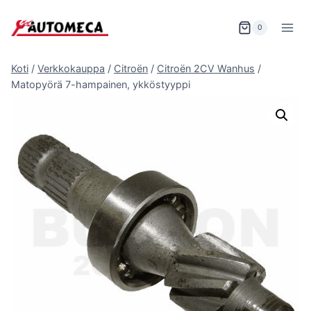
Siirry
sisältöön
0
Koti
/
Verkkokauppa
/
Citroën
/
Citroën 2CV Wanhus
/
Matopyörä 7-hampainen, ykköstyyppi