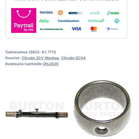
Tuotetunnus (SKU):
A1.7712
Osastot:
Citroën 2CV Wanhus
,
Citroën 2CV4
Avainsana tuotteelle
OHJAUS