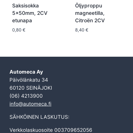
Saksisokka
Öljyproppu
5x50mm, 2CV
magneetilla,
etunapa
Citroën 2CV
0,80
€
8,40
€
Automeca Ay
Päivölänkatu 34
60120 SEINÄJOKI
(06) 4213900
info@automeca.fi
SÄHKÖINEN LASKUTUS:
Verkkolaskuosoite 003709652056