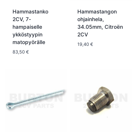
Hammastanko
Hammastangon
2CV, 7-
ohjainhela,
hampaiselle
34.05mm, Citroën
ykköstyypin
2CV
matopyörälle
19,40
€
83,50
€