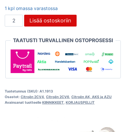
1 kpl omassa varastossa
Päätypala
Lisää ostoskoriin
2CV:n
B-
TAATUSTI TURVALLINEN OSTOPROSESSI
pilarin
yläosaan,
Citroën
2CV
määrä
Tuotetunnus (SKU):
A1.1913
Osastot:
Citroën 2CV4
,
Citroën 2CV6
,
Citroën AK, AKS ja AZU
Avainsanat tuotteelle
KIINNIKKEET
,
KORJAUSPELLIT