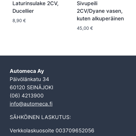
Laturinsulake 2CV,
Sivupeili
Ducellier
2CV/Dyane vasen,
kuten alkuperäinen
8,90
€
45,00
€
Automeca Ay
Päivölänkatu 34
60120 SEINÄJOKI
(06) 4213900
info@automeca.fi
SÄHKÖINEN LASKUTUS:
Verkkolaskuosoite 003709652056