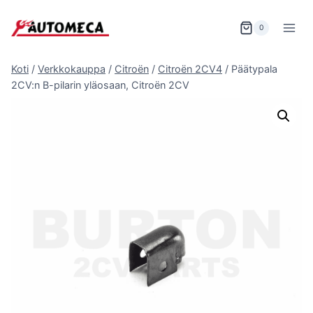
Siirry
sisältöön
0
Koti
/
Verkkokauppa
/
Citroën
/
Citroën 2CV4
/
Päätypala
2CV:n B-pilarin yläosaan, Citroën 2CV