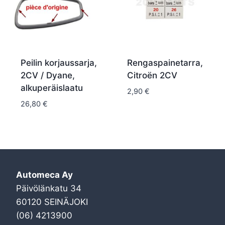
Peilin korjaussarja,
Rengaspainetarra,
2CV / Dyane,
Citroën 2CV
alkuperäislaatu
2,90
€
26,80
€
Automeca Ay
Päivölänkatu 34
60120 SEINÄJOKI
(06) 4213900