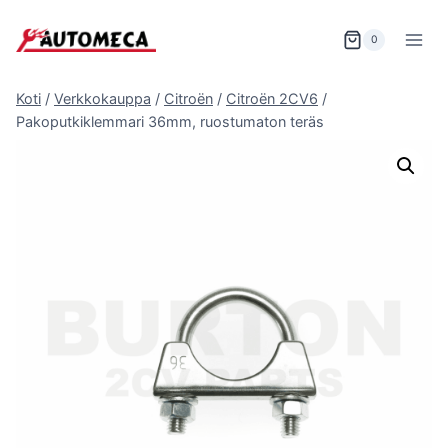
Siirry
sisältöön
0
Koti
/
Verkkokauppa
/
Citroën
/
Citroën 2CV6
/
Pakoputkiklemmari 36mm, ruostumaton teräs