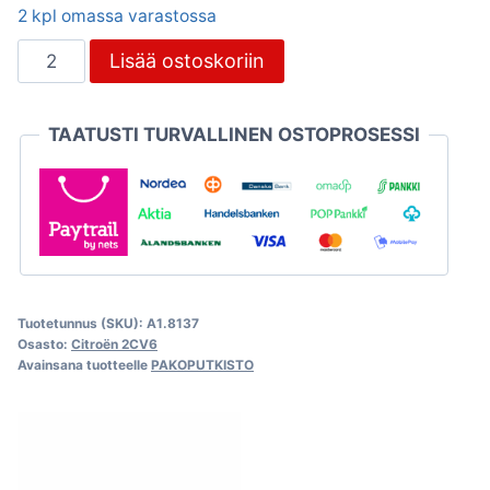
2 kpl omassa varastossa
Pakoputkiklemmari
Lisää ostoskoriin
36mm,
ruostumaton
TAATUSTI TURVALLINEN OSTOPROSESSI
teräs
määrä
Tuotetunnus (SKU):
A1.8137
Osasto:
Citroën 2CV6
Avainsana tuotteelle
PAKOPUTKISTO