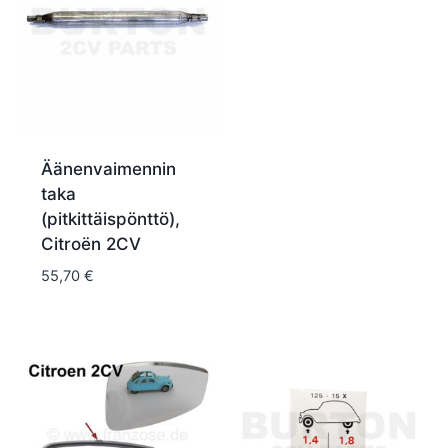
Äänenvaimennin
taka
(pitkittäispönttö),
Citroën 2CV
55,70
€