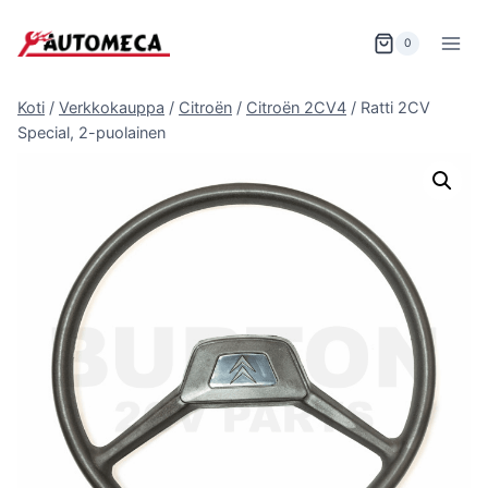
Siirry
sisältöön
0
Koti
/
Verkkokauppa
/
Citroën
/
Citroën 2CV4
/
Ratti 2CV
Special, 2-puolainen