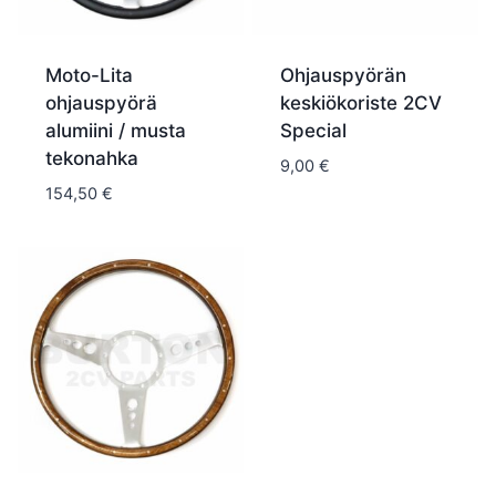
Moto-Lita
Ohjauspyörän
ohjauspyörä
keskiökoriste 2CV
alumiini / musta
Special
tekonahka
9,00
€
154,50
€