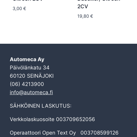
2CV
3,00
€
19,80
€
Automeca Ay
Päivölänkatu 34
60120 SEINÄJOKI
(06) 4213900
info@automeca.fi
SÄHKÖINEN LASKUTUS:
Verkkolaskuosoite 003709652056
Operaattoori Open Text Oy 003708599126