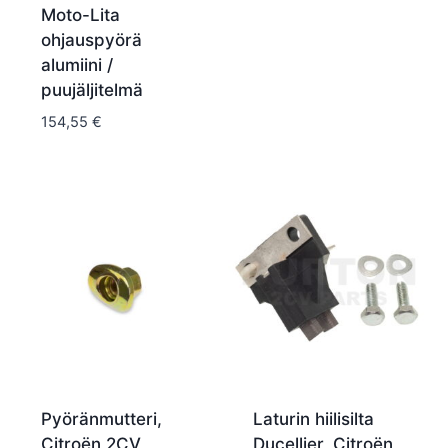
Moto-Lita
ohjauspyörä
alumiini /
puujäljitelmä
154,55
€
Pyöränmutteri,
Laturin hiilisilta
Citroën 2CV
Ducellier, Citroën