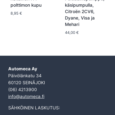
polttimon kupu
käsipumpulla,
Citroën 2CV6,
8,95
€
Dyane, Visa ja
Mehari
44,00
€
Automeca Ay
Päivölänkatu 34
60120 SEINÄJOKI
(06) 4213900
info@automeca.fi
SÄHKÖINEN LASKUTUS: