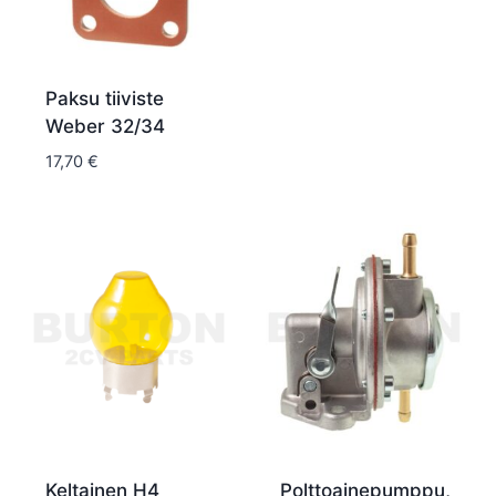
Paksu tiiviste
Weber 32/34
17,70
€
Keltainen H4
Polttoainepumppu,