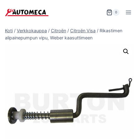
Siirry
sisältöön
0
Koti
/
Verkkokauppa
/
Citroën
/
Citroën Visa
/
Rikastimen
alipainepumpun vipu, Weber kaasuttimeen