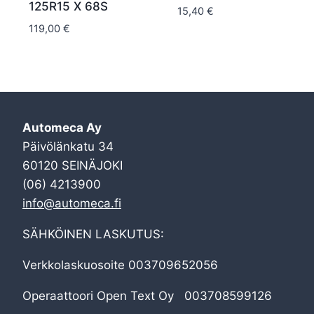
125R15 X 68S
15,40
€
119,00
€
Automeca Ay
Päivölänkatu 34
60120 SEINÄJOKI
(06) 4213900
info@automeca.fi
SÄHKÖINEN LASKUTUS:
Verkkolaskuosoite 003709652056
Operaattoori Open Text Oy 003708599126