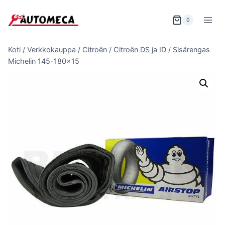
Siirry
sisältöön
0
Koti
/
Verkkokauppa
/
Citroën
/
Citroën DS ja ID
/
Sisärengas
Michelin 145-180×15