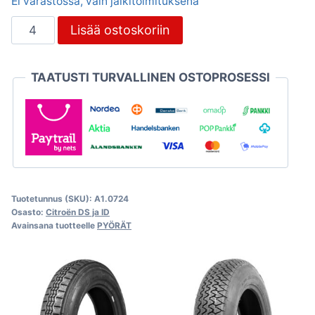
Ei varastossa, vain jälkitoimituksena
Sisärengas
Lisää ostoskoriin
Michelin
145-
TAATUSTI TURVALLINEN OSTOPROSESSI
180x15
määrä
Tuotetunnus (SKU):
A1.0724
Osasto:
Citroën DS ja ID
Avainsana tuotteelle
PYÖRÄT