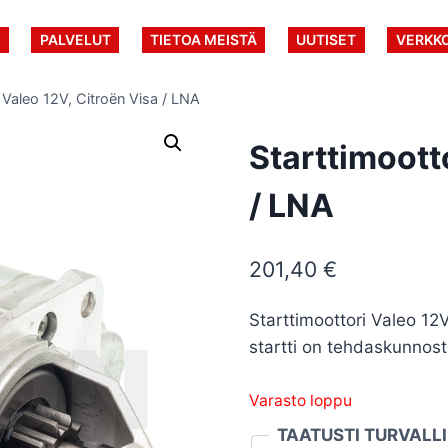
U
PALVELUT
TIETOA MEISTÄ
UUTISET
VERKK
 Valeo 12V, Citroën Visa / LNA
Starttimoott
/ LNA
201,40
€
Starttimoottori Valeo 12
startti on tehdaskunnost
Varasto loppu
TAATUSTI TURVALL