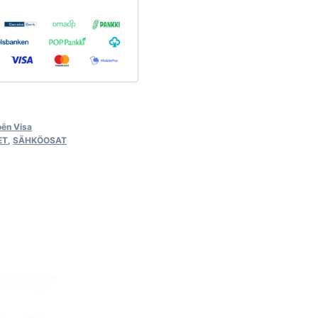
oën Visa
ET
,
SÄHKÖOSAT