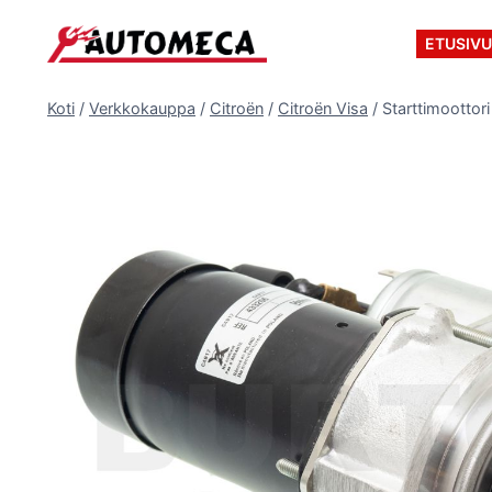
Siirry
sisältöön
ETUSIV
Koti
/
Verkkokauppa
/
Citroën
/
Citroën Visa
/
Starttimoottori