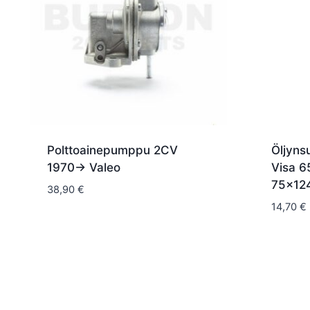
Polttoainepumppu 2CV
Öljyns
1970-> Valeo
Visa 6
75x1
38,90
€
14,70
€