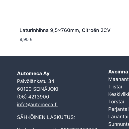
Laturinhihna 9,5x760mm, Citroën 2CV
9,90
€
Avoinna
Automeca Ay
Maanant
Päivölänkatu 34
Tiistai
60120 SEINÄJOKI
Keskiviik
(06) 4213900
Torstai
info@automeca.fi
Perjantai
Lauantai
SÄHKÖINEN LASKUTUS:
Sunnunta