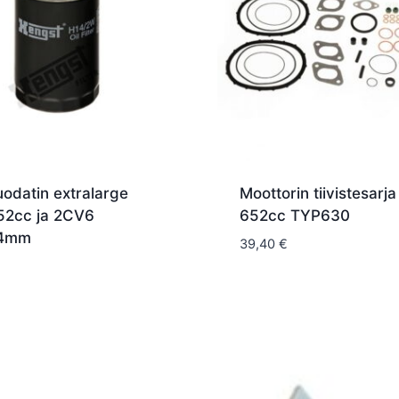
uodatin extralarge
Moottorin tiivistesarj
52cc ja 2CV6
652cc TYP630
24mm
39,40
€