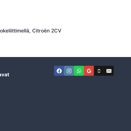
keliittimellä, Citroën 2CV
avat