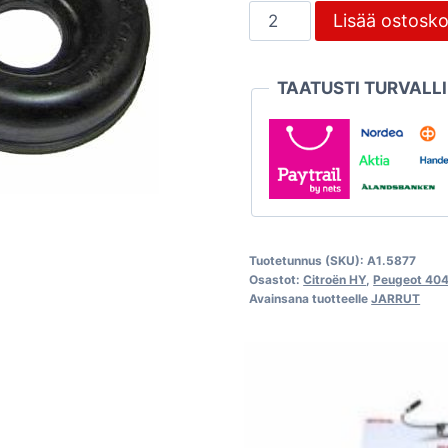
Takajarrusylinterin
Lisää ostosko
korjaussarja,
Citroën
TAATUSTI TURVALL
HY
1969-
>
määrä
Tuotetunnus (SKU):
A1.5877
Osastot:
Citroën HY
,
Peugeot 40
Avainsana tuotteelle
JARRUT