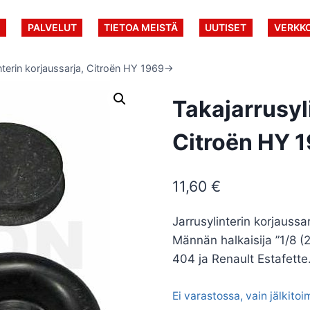
U
PALVELUT
TIETOA MEISTÄ
UUTISET
VERKK
nterin korjaussarja, Citroën HY 1969->
Takajarrusyl
Citroën HY 
11,60
€
Jarrusylinterin korjauss
Männän halkaisija ”1/8 (
404 ja Renault Estafette
Ei varastossa, vain jälkito