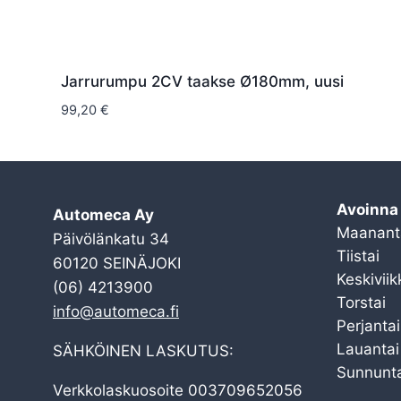
Jarrurumpu 2CV taakse Ø180mm, uusi
99,20
€
Avoinna
Automeca Ay
Maanant
Päivölänkatu 34
Tiistai
60120 SEINÄJOKI
Keskiviik
(06) 4213900
Torstai
info@automeca.fi
Perjantai
Lauantai
SÄHKÖINEN LASKUTUS:
Sunnunta
Verkkolaskuosoite 003709652056