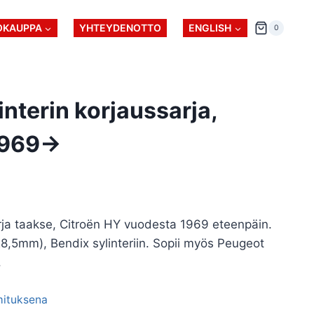
OKAUPPA
YHTEYDENOTTO
ENGLISH
0
interin korjaussarja,
1969->
arja taakse, Citroën HY vuodesta 1969 eteenpäin.
28,5mm), Bendix sylinteriin. Sopii myös Peugeot
.
imituksena