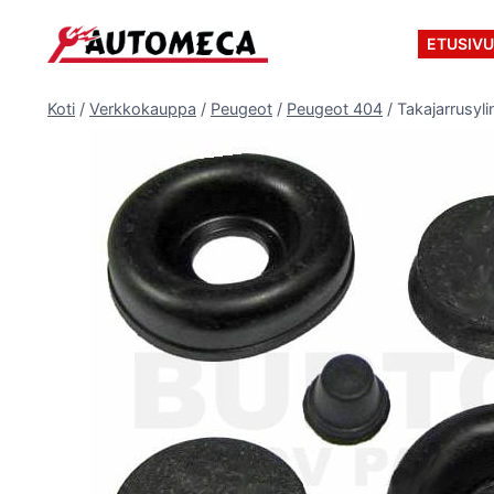
Siirry
sisältöön
ETUSIV
Koti
/
Verkkokauppa
/
Peugeot
/
Peugeot 404
/
Takajarrusyli