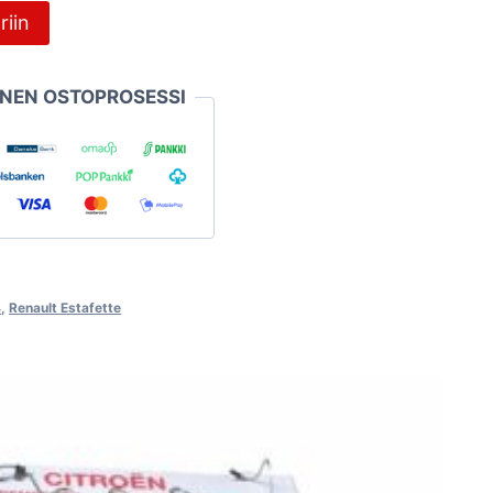
riin
INEN OSTOPROSESSI
4
,
Renault Estafette