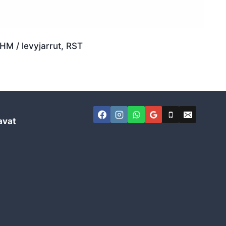
HM / levyjarrut, RST
avat