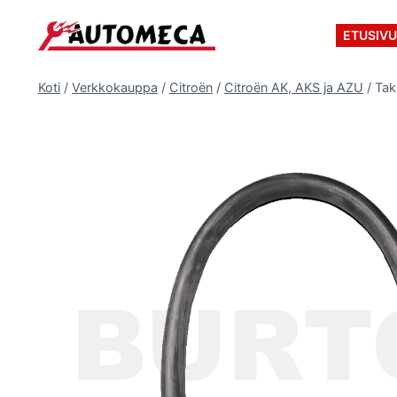
Siirry
sisältöön
ETUSIV
Koti
/
Verkkokauppa
/
Citroën
/
Citroën AK, AKS ja AZU
/
Tak