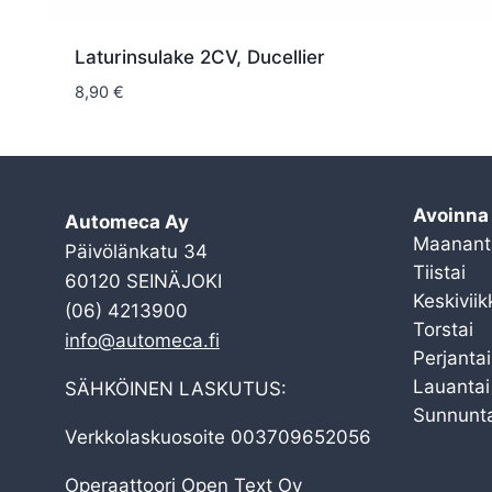
Laturinsulake 2CV, Ducellier
8,90
€
Avoinna
Automeca Ay
Maanant
Päivölänkatu 34
Tiistai
60120 SEINÄJOKI
Keskiviik
(06) 4213900
Torstai
info@automeca.fi
Perjantai
Lauantai
SÄHKÖINEN LASKUTUS:
Sunnunta
Verkkolaskuosoite 003709652056
Operaattoori Open Text Oy