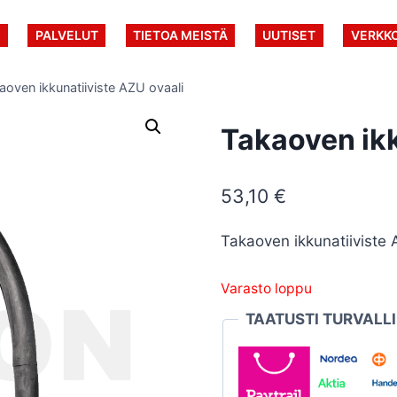
U
PALVELUT
TIETOA MEISTÄ
UUTISET
VERKK
aoven ikkunatiiviste AZU ovaali
Takaoven ikk
53,10
€
Takaoven ikkunatiiviste 
Varasto loppu
TAATUSTI TURVALL