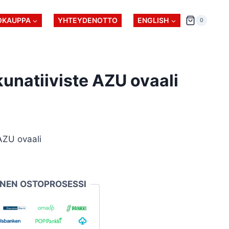
OKAUPPA
YHTEYDENOTTO
ENGLISH
0
unatiiviste AZU ovaali
AZU ovaali
INEN OSTOPROSESSI