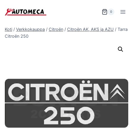
Siirry
sisältöön
0
Koti
/
Verkkokauppa
/
Citroën
/
Citroën AK, AKS ja AZU
/
Tarra
Citroën 250