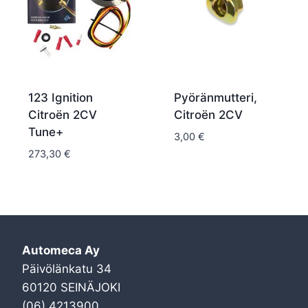
123 Ignition
Pyöränmutteri,
Citroën 2CV
Citroën 2CV
Tune+
3,00
€
273,30
€
Automeca Ay
Päivölänkatu 34
60120 SEINÄJOKI
(06) 4213900