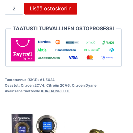
Tukipalkki
Lisää ostoskoriin
lattiapeltiin,
takimmainen
TAATUSTI TURVALLINEN OSTOPROSESSI
määrä
Tuotetunnus (SKU):
A1.5624
Osastot:
Citroën 2CV4
,
Citroën 2CV6
,
Citroën Dyane
Avainsana tuotteelle
KORJAUSPELLIT