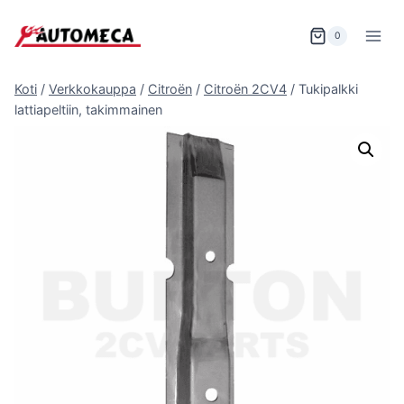
Siirry
sisältöön
0
Koti
/
Verkkokauppa
/
Citroën
/
Citroën 2CV4
/
Tukipalkki
lattiapeltiin, takimmainen