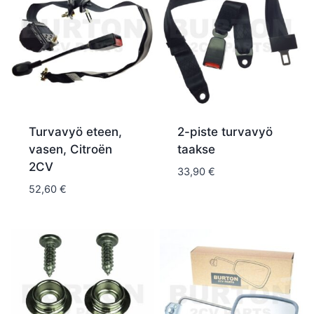
Turvavyö eteen,
2-piste turvavyö
vasen, Citroën
taakse
2CV
33,90
€
52,60
€