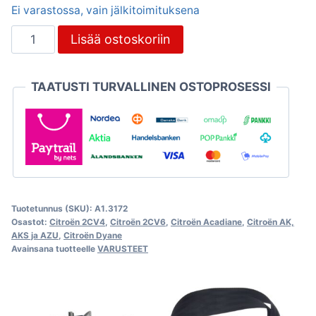
Ei varastossa, vain jälkitoimituksena
Turvavyö
Lisää ostoskoriin
eteen,
oikea,
TAATUSTI TURVALLINEN OSTOPROSESSI
Citroën
2CV
määrä
Tuotetunnus (SKU):
A1.3172
Osastot:
Citroën 2CV4
,
Citroën 2CV6
,
Citroën Acadiane
,
Citroën AK,
AKS ja AZU
,
Citroën Dyane
Avainsana tuotteelle
VARUSTEET