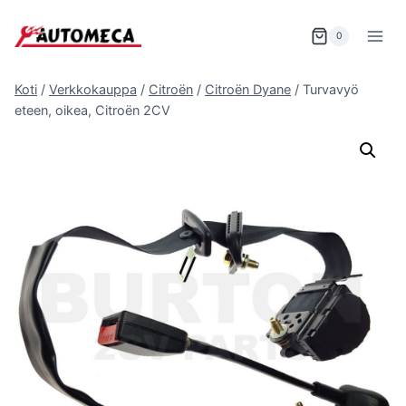
Siirry
sisältöön
0
Koti
/
Verkkokauppa
/
Citroën
/
Citroën Dyane
/
Turvavyö
eteen, oikea, Citroën 2CV