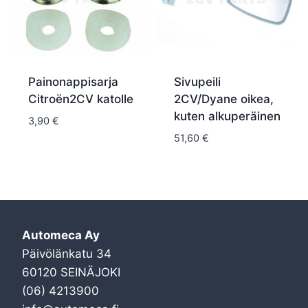
Painonappisarja
Sivupeili
Citroën2CV katolle
2CV/Dyane oikea,
kuten alkuperäinen
3,90
€
51,60
€
Automeca Ay
Päivölänkatu 34
60120 SEINÄJOKI
(06) 4213900