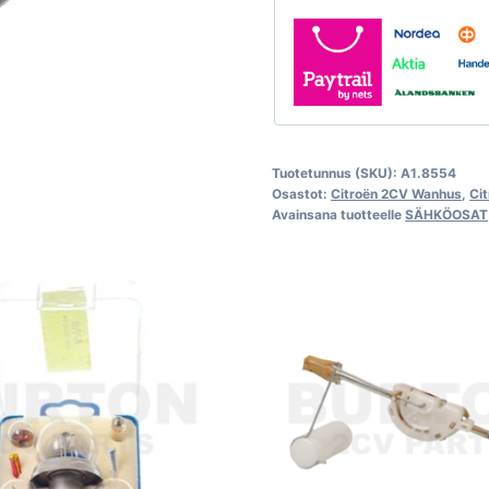
1970,
Citroën
2CV
määrä
Tuotetunnus (SKU):
A1.8554
Osastot:
Citroën 2CV Wanhus
,
Ci
Avainsana tuotteelle
SÄHKÖOSAT