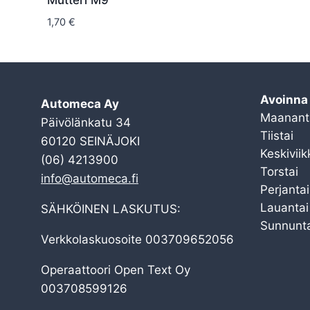
Mutteri M9
1,70
€
Avoinna
Automeca Ay
Maanant
Päivölänkatu 34
Tiistai
60120 SEINÄJOKI
Keskiviik
(06) 4213900
Torstai
info@automeca.fi
Perjantai
Lauantai
SÄHKÖINEN LASKUTUS:
Sunnunta
Verkkolaskuosoite 003709652056
Operaattoori Open Text Oy
003708599126