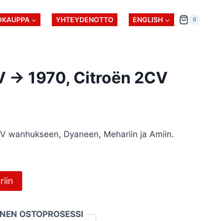
OKAUPPA
YHTEYDENOTTO
ENGLISH
0
V -> 1970, Citroën 2CV
2CV wanhukseen, Dyaneen, Mehariin ja Amiin.
riin
INEN OSTOPROSESSI