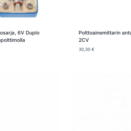
mosarja, 6V Duplo
Polttoainemittarin antu
polttimolla
2CV
30,30
€