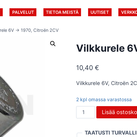
U
PALVELUT
TIETOA MEISTÄ
UUTISET
VERKK
urele 6V -> 1970, Citroën 2CV
Vilkkurele 6
10,40
€
Vilkkurele 6V, Citroën 
2 kpl omassa varastossa
Vilkkurele
Lisää ostosko
6V
-
TAATUSTI TURVALL
>