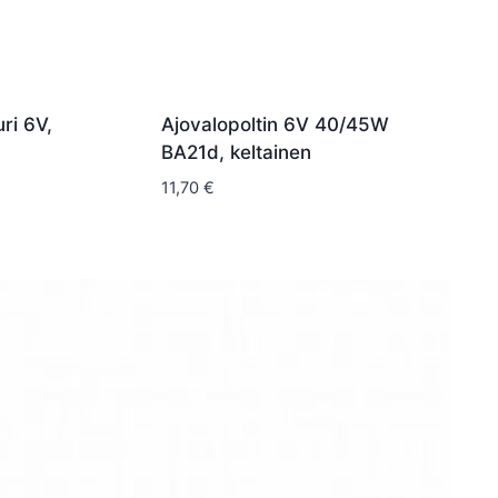
ri 6V,
Ajovalopoltin 6V 40/45W
BA21d, keltainen
11,70
€