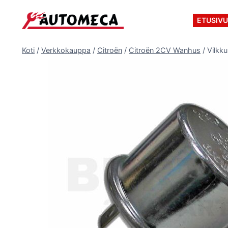
Siirry
sisältöön
ETUSIV
Koti
/
Verkkokauppa
/
Citroën
/
Citroën 2CV Wanhus
/
Vilkk