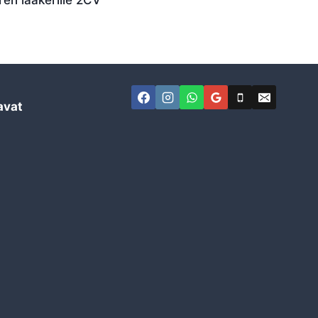
ren laakerille 2CV
avat