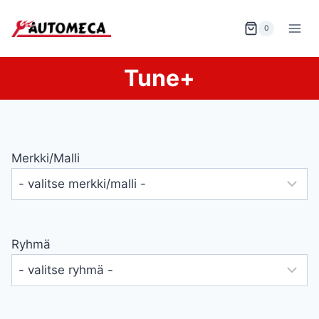
Siirry
sisältöön
0
Tune+
Merkki/malli
Ryhmä