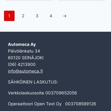
1
2
3
4
→
Automeca Ay
Päivölänkatu 34
60120 SEINÄJOKI
(06) 4213900
info@automeca.fi
SÄHKÖINEN LASKUTUS:
Verkkolaskuosoite 003709652056
Operaattoori Open Text Oy 003708599126