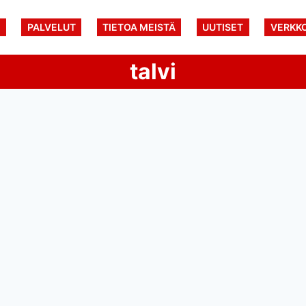
U
PALVELUT
TIETOA MEISTÄ
UUTISET
VERKK
talvi