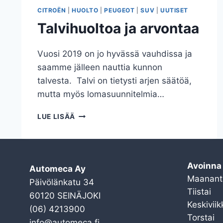
CITROËN
|
HUOLTO
|
PEUGEOT
|
SUV
|
UUTISET
Talvihuoltoa ja arvontaa
Vuosi 2019 on jo hyvässä vauhdissa ja
saamme jälleen nauttia kunnon
talvesta. Talvi on tietysti arjen säätöä,
mutta myös lomasuunnitelmia…
TALVIHUOLTOA
LUE LISÄÄ
JA
ARVONTAA
Avoinna
Automeca Ay
Maanant
Päivölänkatu 34
Tiistai
60120 SEINÄJOKI
Keskiviik
(06) 4213900
Torstai
info@automeca.fi