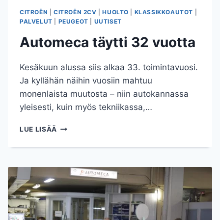
CITROËN
|
CITROËN 2CV
|
HUOLTO
|
KLASSIKKOAUTOT
|
PALVELUT
|
PEUGEOT
|
UUTISET
Automeca täytti 32 vuotta
Kesäkuun alussa siis alkaa 33. toimintavuosi.
Ja kyllähän näihin vuosiin mahtuu
monenlaista muutosta – niin autokannassa
yleisesti, kuin myös tekniikassa,…
AUTOMECA
LUE LISÄÄ
TÄYTTI
32
VUOTTA