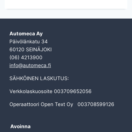
KOTISIVUT
Automeca Ay
Päivölänkatu 34
60120 SEINÄJOKI
(06) 4213900
info@automeca.fi
SÄHKÖINEN LASKUTUS:
Verkkolaskuosoite 003709652056
Operaattoori Open Text Oy 003708599126
Avoinna