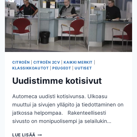
CITROËN
|
CITROËN 2CV
|
KAIKKI MERKIT
|
KLASSIKKOAUTOT
|
PEUGEOT
|
UUTISET
Uudistimme kotisivut
Automeca uudisti kotisivunsa. Ulkoasu
muuttui ja sivujen ylläpito ja tiedottaminen on
jatkossa helpompaa. Rakenteellisesti
sivusto on monipuolisempi ja selailukin…
UUDISTIMME
LUE LISÄÄ