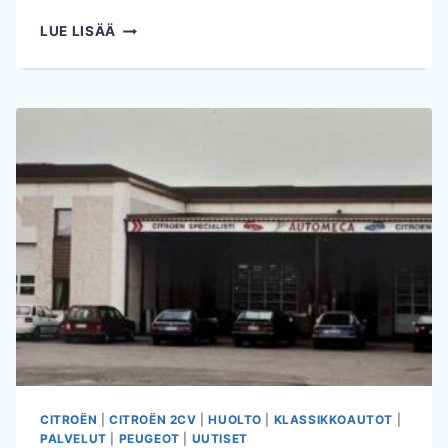
HYVÄÄ
LUE LISÄÄ
JUHANNUSTA!
CITROËN
|
CITROËN 2CV
|
HUOLTO
|
KLASSIKKOAUTOT
|
PALVELUT
|
PEUGEOT
|
UUTISET