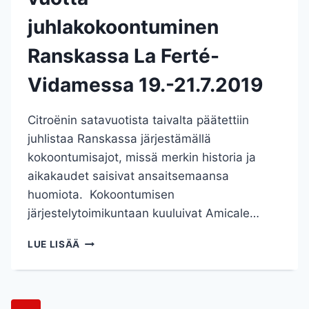
juhlakokoontuminen
Ranskassa La Ferté-
Vidamessa 19.-21.7.2019
Citroënin satavuotista taivalta päätettiin
juhlistaa Ranskassa järjestämällä
kokoontumisajot, missä merkin historia ja
aikakaudet saisivat ansaitsemaansa
huomiota. Kokoontumisen
järjestelytoimikuntaan kuuluivat Amicale…
CITROËN
LUE LISÄÄ
CENTENARY
CELEBRATION
ELI
CITROËN