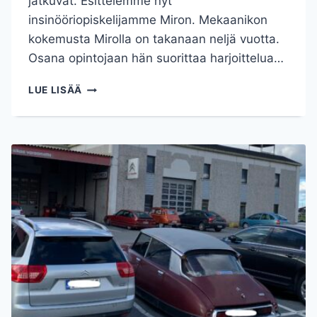
jatkuvat. Esittelemme nyt
insinööriopiskelijamme Miron. Mekaanikon
kokemusta Mirolla on takanaan neljä vuotta.
Osana opintojaan hän suorittaa harjoittelua…
PAIKALLISTA
LUE LISÄÄ
INSINÖÖRIOSAAMISTA
JA
OPINTOJA