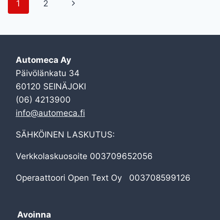
Sivunavigointi
Seuraava
1
2
100
VUOTTA
sivu
JUHLAKOKOONTUMINEN
RANSKASSA
LA
FERTÉ-
Automeca Ay
VIDAMESSA
Päivölänkatu 34
19.-21.7.2019
60120 SEINÄJOKI
(06) 4213900
info@automeca.fi
SÄHKÖINEN LASKUTUS:
Verkkolaskuosoite 003709652056
Operaattoori Open Text Oy 003708599126
Avoinna