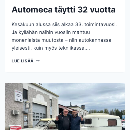
Automeca täytti 32 vuotta
Kesäkuun alussa siis alkaa 33. toimintavuosi.
Ja kyllähän näihin vuosiin mahtuu
monenlaista muutosta – niin autokannassa
yleisesti, kuin myös tekniikassa,…
AUTOMECA
LUE LISÄÄ
TÄYTTI
32
VUOTTA