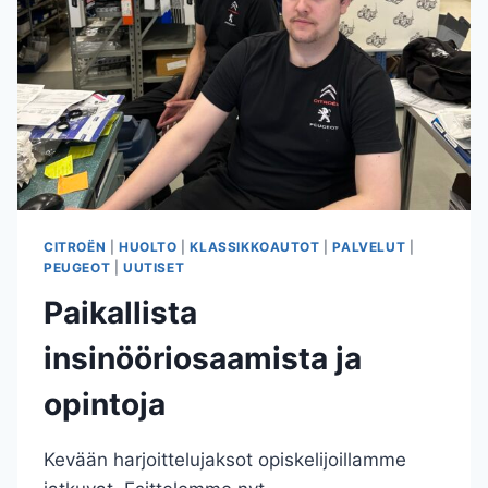
CITROËN
|
HUOLTO
|
KLASSIKKOAUTOT
|
PALVELUT
|
PEUGEOT
|
UUTISET
Paikallista
insinööriosaamista ja
opintoja
Kevään harjoittelujaksot opiskelijoillamme