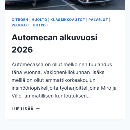
CITROËN
|
HUOLTO
|
KLASSIKKOAUTOT
|
PALVELUT
|
PEUGEOT
|
UUTISET
Automecan alkuvuosi
2026
Automecassa on ollut melkoinen tuulahdus
tänä vuonna. Vakiohenkilökunnan lisäksi
meillä on ollut ammattikorkeakoulun
insinööriopiskelijoita työharjoittelijoina Miro ja
Ville, ammatillisen kuntoutuksen…
AUTOMECAN
LUE LISÄÄ
ALKUVUOSI
2026