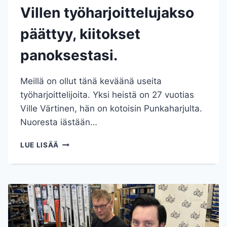
Villen työharjoittelujakso
päättyy, kiitokset
panoksestasi.
Meillä on ollut tänä keväänä useita
työharjoittelijoita. Yksi heistä on 27 vuotias
Ville Värtinen, hän on kotoisin Punkaharjulta.
Nuoresta iästään…
VILLEN
LUE LISÄÄ
TYÖHARJOITTELUJAKSO
PÄÄTTYY,
KIITOKSET
PANOKSESTASI.