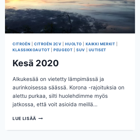
CITROËN
|
CITROËN 2CV
|
HUOLTO
|
KAIKKI MERKIT
|
KLASSIKKOAUTOT
|
PEUGEOT
|
SUV
|
UUTISET
Kesä 2020
Alkukesää on vietetty lämpimässä ja
aurinkoisessa säässä. Korona -rajoituksia on
alettu purkaa, silti huolehdimme myös
jatkossa, että voit asioida meillä…
KESÄ
LUE LISÄÄ
2020