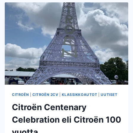
CITROËN
|
CITROËN 2CV
|
KLASSIKKOAUTOT
|
UUTISET
Citroën Centenary
Celebration eli Citroën 100
vuotta