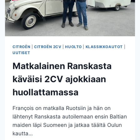
CITROËN
|
CITROËN 2CV
|
HUOLTO
|
KLASSIKKOAUTOT
|
UUTISET
Matkalainen Ranskasta
käväisi 2CV ajokkiaan
huollattamassa
François on matkalla Ruotsiin ja hän on
lähtenyt Ranskasta autoilemaan ensin Baltian
maiden läpi Suomeen ja jatkaa täältä Oulun
kautta…