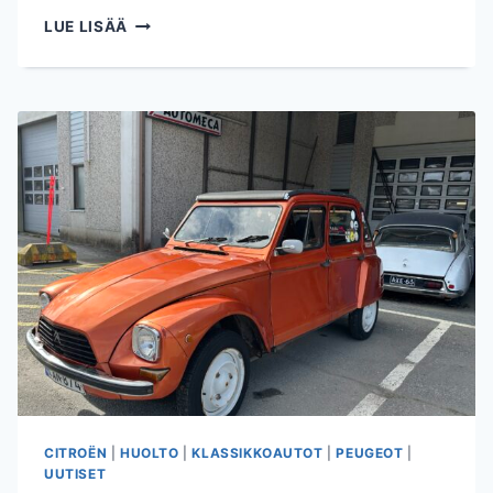
MATKALAINEN
LUE LISÄÄ
RANSKASTA
KÄVÄISI
2CV
AJOKKIAAN
HUOLLATTAMASSA
CITROËN
|
HUOLTO
|
KLASSIKKOAUTOT
|
PEUGEOT
|
UUTISET