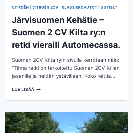
CITROËN
|
CITROËN 2CV
|
KLASSIKKOAUTOT
|
UUTISET
Järvisuomen Kehätie –
Suomen 2 CV Kilta ry:n
retki vieraili Automecassa.
Suomen 2CV Kilta ry:n sivulla kerrotaan näin:
”Tämä retki on tarkoitettu Suomen 2CV Killan
jäsenille ja heidän ystävilleen. Koko reittiä…
JÄRVISUOMEN
LUE LISÄÄ
KEHÄTIE
–
SUOMEN
2
CV
KILTA
RY:N