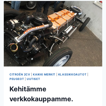
CITROËN 2CV
|
KAIKKI MERKIT
|
KLASSIKKOAUTOT
|
PEUGEOT
|
UUTISET
Kehitämme
verkkokauppamme.