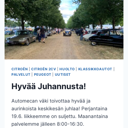
RETKI
VIERAILI
AUTOMECASSA.
CITROËN
|
CITROËN 2CV
|
HUOLTO
|
KLASSIKKOAUTOT
|
PALVELUT
|
PEUGEOT
|
UUTISET
Hyvää Juhannusta!
Automecan väki toivottaa hyvää ja
aurinkoista keskikesän juhlaa! Perjantaina
19.6. liikkeemme on suljettu. Maanantaina
palvelemme jälleen 8:00-16:30.