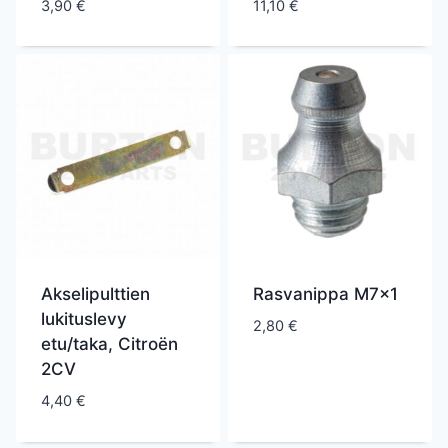
3,90
€
11,10
€
Akselipulttien
Rasvanippa M7x1
lukituslevy
2,80
€
etu/taka, Citroën
2CV
4,40
€