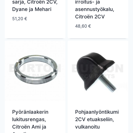
sarja, Citroën 2CV,
irroitus- ja
Dyane ja Mehari
asennustyökalu,
Citroën 2CV
51,20
€
48,60
€
Pyöränlaakerin
Pohjaanlyöntikumi
lukitusrengas,
2CV etuakseliin,
Citroën Ami ja
vulkanoitu