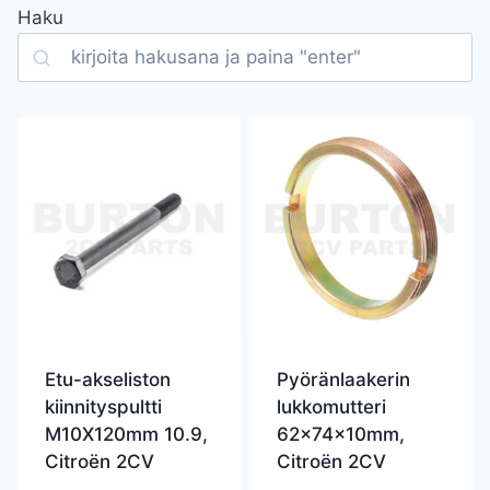
Haku
Search
Etu-akseliston
Pyöränlaakerin
kiinnityspultti
lukkomutteri
M10X120mm 10.9,
62x74x10mm,
Citroën 2CV
Citroën 2CV