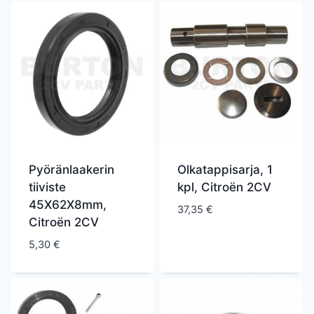
Pyöränlaakerin
Olkatappisarja, 1
tiiviste
kpl, Citroën 2CV
45X62X8mm,
37,35
€
Citroën 2CV
5,30
€