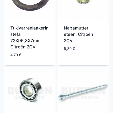
Tukivarrenlaakerin
Napamutteri
stefa
eteen, Citroën
72X95,8X7mm,
2CV
Citroën 2CV
5,30
€
4,70
€