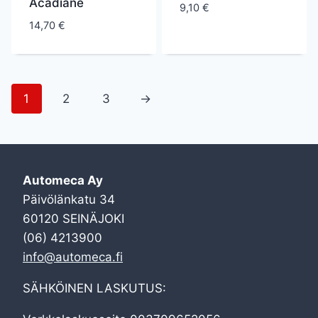
Acadiane
9,10
€
14,70
€
1
2
3
→
Automeca Ay
Päivölänkatu 34
60120 SEINÄJOKI
(06) 4213900
info@automeca.fi
SÄHKÖINEN LASKUTUS: