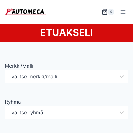
Siirry
sisältöön
0
ETUAKSELI
Merkki/malli
Ryhmä