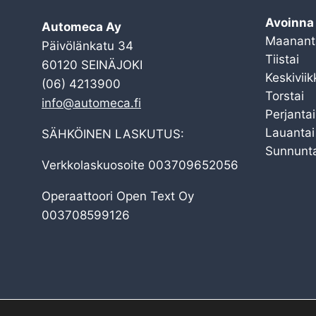
Avoinna
Automeca Ay
Maanant
Päivölänkatu 34
Tiistai
60120 SEINÄJOKI
Keskiviik
(06) 4213900
Torstai
info@automeca.fi
Perjantai
Lauantai
SÄHKÖINEN LASKUTUS:
Sunnunta
Verkkolaskuosoite 003709652056
Operaattoori Open Text Oy
003708599126