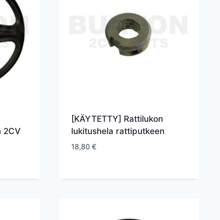
[KÄYTETTY] Rattilukon
n 2CV
lukitushela rattiputkeen
18,80
€