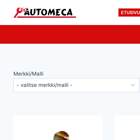
Siirry
sisältöön
ETUSIV
Merkki/malli