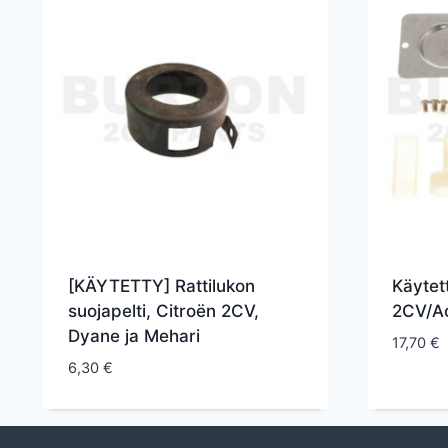
[KÄYTETTY] Rattilukon
Käytet
suojapelti, Citroën 2CV,
2CV/A
Dyane ja Mehari
17,70
€
6,30
€