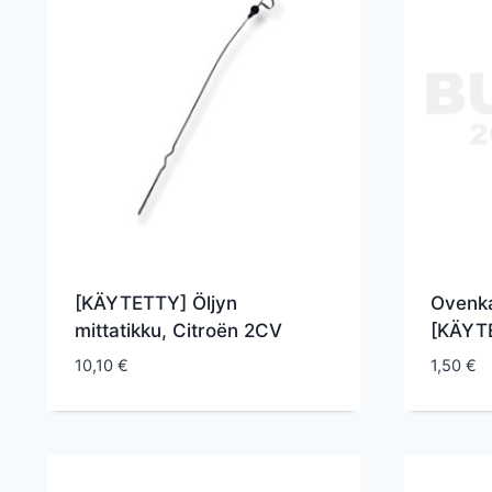
[KÄYTETTY] Öljyn
Ovenk
mittatikku, Citroën 2CV
[KÄYT
10,10
€
1,50
€