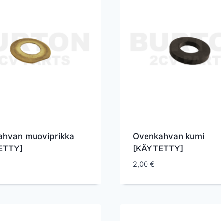
ahvan muoviprikka
Ovenkahvan kumi
ETTY]
[KÄYTETTY]
2,00
€