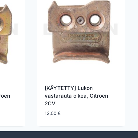
[KÄYTETTY] Lukon
roën
vastarauta oikea, Citroën
2CV
12,00
€