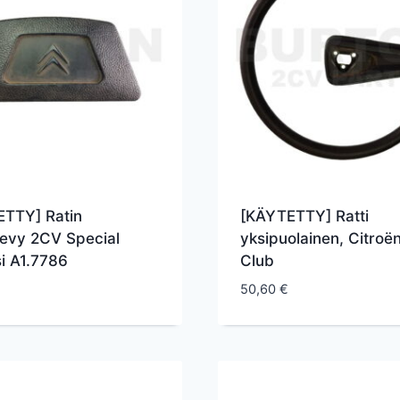
TTY] Ratin
[KÄYTETTY] Ratti
levy 2CV Special
yksipuolainen, Citroë
si A1.7786
Club
50,60
€