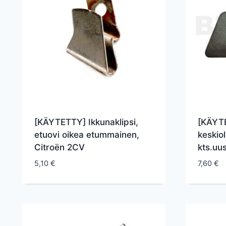
[KÄYTETTY] Ikkunaklipsi,
[KÄYTE
etuovi oikea etummainen,
keskio
Citroën 2CV
kts.uu
5,10
€
7,60
€