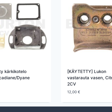
ty kärkikotelo
[KÄYTETTY] Lukon
cadiane/Dyane
vastarauta vasen, Cit
2CV
12,00
€