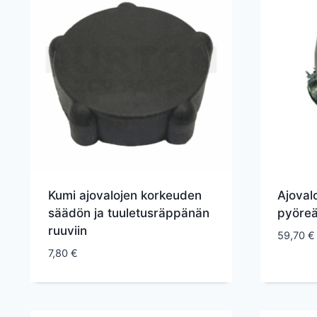
Kumi ajovalojen korkeuden
Ajoval
säädön ja tuuletusräppänän
pyöreä
ruuviin
59,70
€
7,80
€