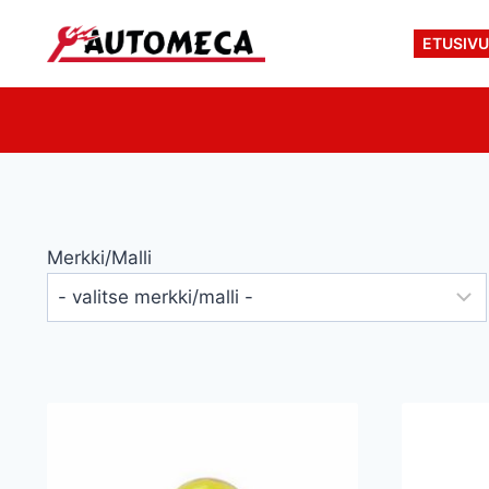
Siirry
sisältöön
ETUSIV
Merkki/malli