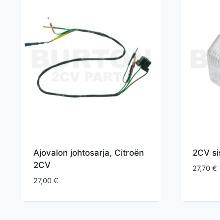
Ajovalon johtosarja, Citroën
2CV si
2CV
27,70
€
27,00
€