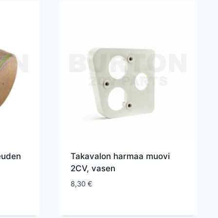
euden
Takavalon harmaa muovi
2CV, vasen
8,30
€