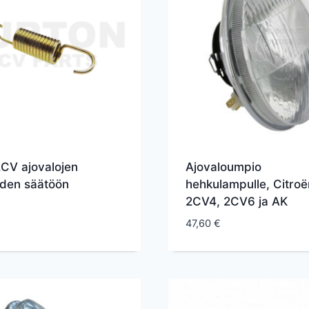
2CV ajovalojen
Ajovaloumpio
den säätöön
hehkulampulle, Citroë
2CV4, 2CV6 ja AK
47,60
€