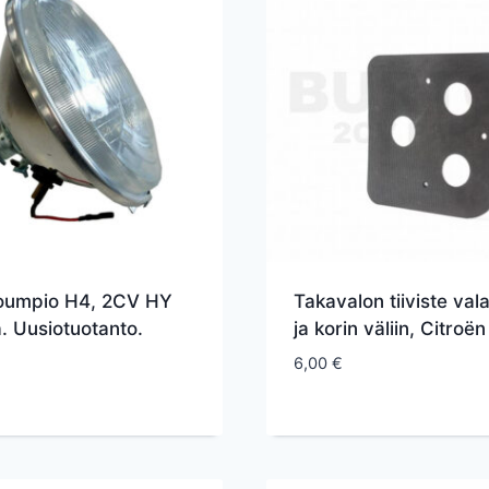
oumpio H4, 2CV HY
Takavalon tiiviste val
. Uusiotuotanto.
ja korin väliin, Citroë
6,00
€