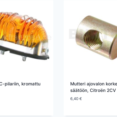
C-pilariin, kromattu
Mutteri ajovalon kork
säätöön, Citroën 2CV
6,40
€