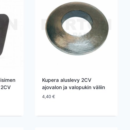
aisimen
Kupera aluslevy 2CV
n 2CV
ajovalon ja valopukin väliin
4,40
€