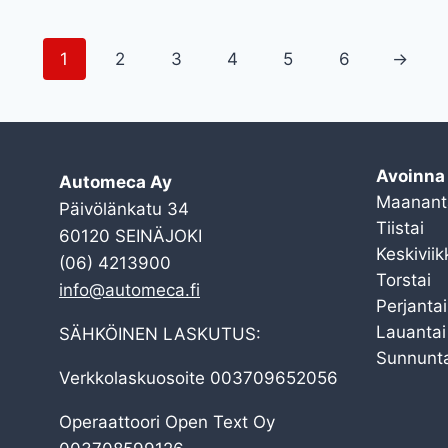
1
2
3
4
5
6
→
Avoinna
Automeca Ay
Maanant
Päivölänkatu 34
Tiistai
60120 SEINÄJOKI
Keskiviik
(06) 4213900
Torstai
info@automeca.fi
Perjantai
Lauantai
SÄHKÖINEN LASKUTUS:
Sunnunta
Verkkolaskuosoite 003709652056
Operaattoori Open Text Oy