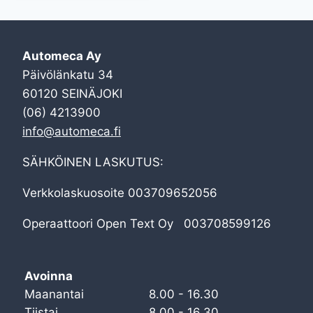
Automeca Ay
Päivölänkatu 34
60120 SEINÄJOKI
(06) 4213900
info@automeca.fi
SÄHKÖINEN LASKUTUS:
Verkkolaskuosoite 003709652056
Operaattoori Open Text Oy 003708599126
Avoinna
Maanantai
8.00 - 16.30
Tiistai
8.00 - 16.30