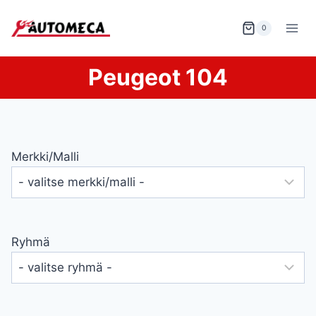
Siirry
sisältöön
0
Peugeot 104
Merkki/malli
Ryhmä