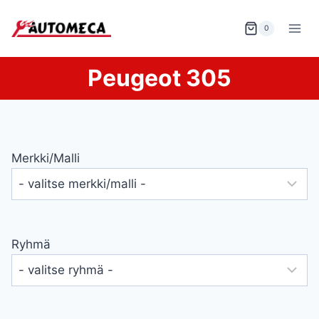
Siirry
sisältöön
0
Peugeot 305
Merkki/malli
Ryhmä