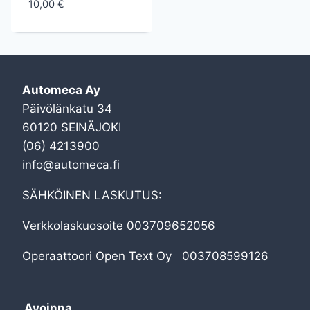
10,00
€
Automeca Ay
Päivölänkatu 34
60120 SEINÄJOKI
(06) 4213900
info@automeca.fi
SÄHKÖINEN LASKUTUS:
Verkkolaskuosoite 003709652056
Operaattoori Open Text Oy 003708599126
Avoinna