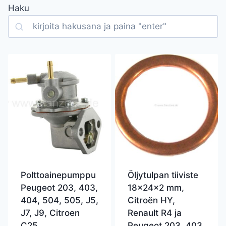
Haku
Search
Polttoainepumppu
Öljytulpan tiiviste
Peugeot 203, 403,
18x24x2 mm,
404, 504, 505, J5,
Citroën HY,
J7, J9, Citroen
Renault R4 ja
C25
Peugeot 203, 403,