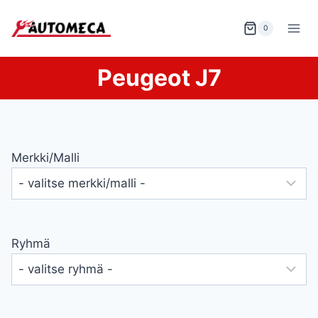
Siirry
sisältöön
0
Peugeot J7
Merkki/malli
Ryhmä