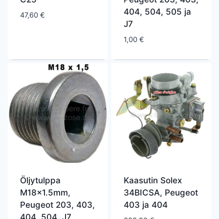
404, 504, 505 ja
47,60
€
J7
1,00
€
Öljytulppa
Kaasutin Solex
M18x1.5mm,
34BICSA, Peugeot
Peugeot 203, 403,
403 ja 404
404, 504, J7,