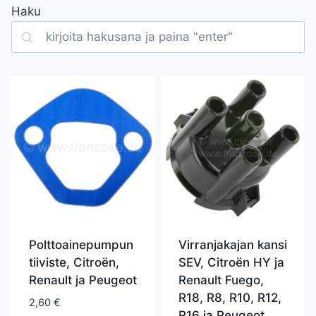
Haku
Search
Polttoainepumpun
Virranjakajan kansi
tiiviste, Citroën,
SEV, Citroën HY ja
Renault ja Peugeot
Renault Fuego,
R18, R8, R10, R12,
2,60
€
R16 ja Peugeot