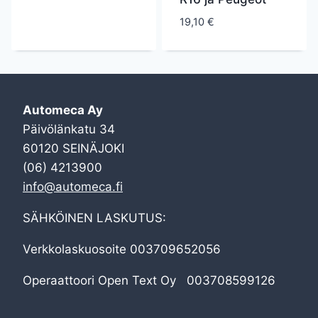
19,10
€
Automeca Ay
Päivölänkatu 34
60120 SEINÄJOKI
(06) 4213900
info@automeca.fi
SÄHKÖINEN LASKUTUS:
Verkkolaskuosoite 003709652056
Operaattoori Open Text Oy 003708599126