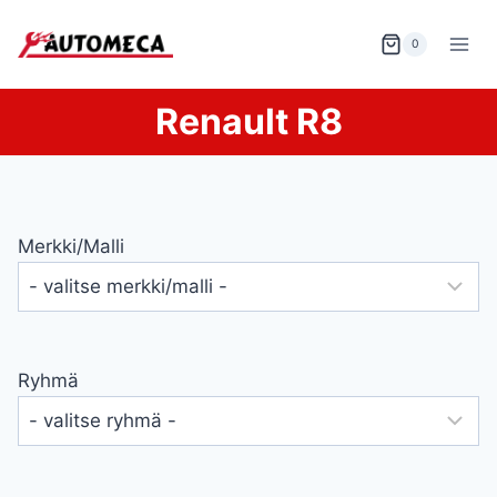
Siirry
sisältöön
0
Renault R8
Merkki/malli
Ryhmä