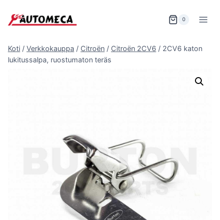
Siirry
sisältöön
0
Koti
/
Verkkokauppa
/
Citroën
/
Citroën 2CV6
/
2CV6 katon
lukitussalpa, ruostumaton teräs