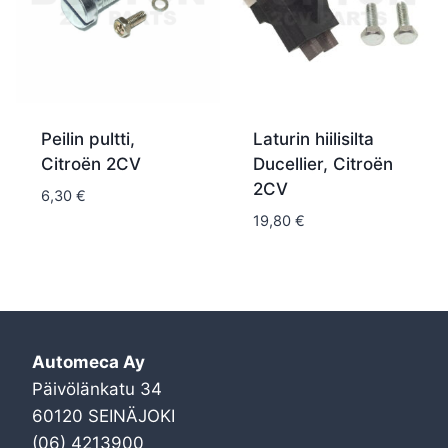
Peilin pultti,
Laturin hiilisilta
Citroën 2CV
Ducellier, Citroën
2CV
6,30
€
19,80
€
Automeca Ay
Päivölänkatu 34
60120 SEINÄJOKI
(06) 4213900