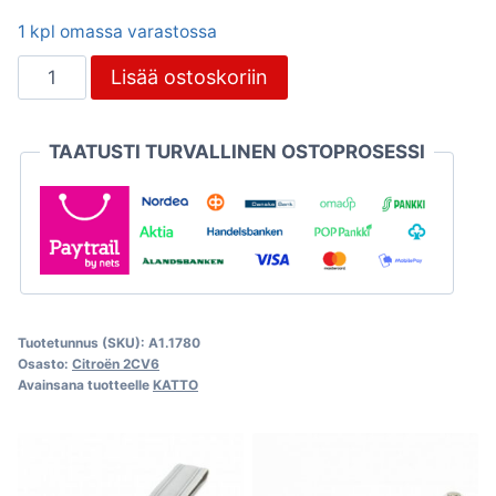
1 kpl omassa varastossa
2CV6
Lisää ostoskoriin
katon
lukitussalpa,
TAATUSTI TURVALLINEN OSTOPROSESSI
ruostumaton
teräs
määrä
Tuotetunnus (SKU):
A1.1780
Osasto:
Citroën 2CV6
Avainsana tuotteelle
KATTO