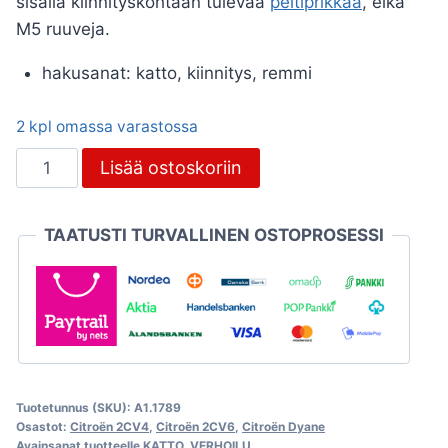
sisällä kiinnityskohtaan tulevaa
peltiprikkaa
, eikä
M5 ruuveja.
hakusanat: katto, kiinnitys, remmi
2 kpl omassa varastossa
Katon
Lisää ostoskoriin
kiinnitysremmi,
Citroën
TAATUSTI TURVALLINEN OSTOPROSESSI
2CV
ja
Dyane
määrä
Tuotetunnus (SKU):
A1.1789
Osastot:
Citroën 2CV4
,
Citroën 2CV6
,
Citroën Dyane
Avainsanat tuotteelle
KATTO
,
VERHOILU