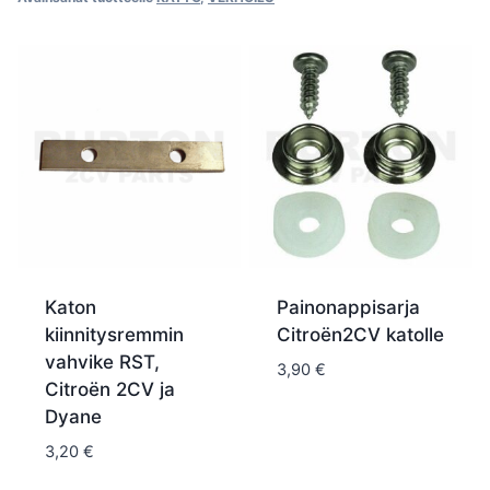
Katon
Painonappisarja
kiinnitysremmin
Citroën2CV katolle
vahvike RST,
3,90
€
Citroën 2CV ja
Dyane
3,20
€