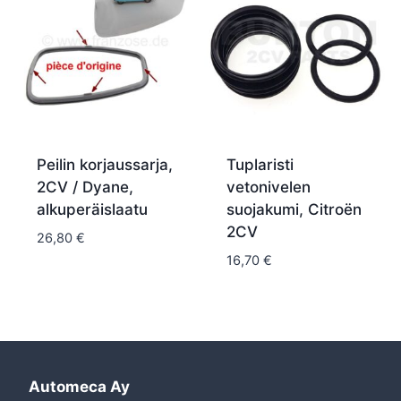
Peilin korjaussarja,
Tuplaristi
2CV / Dyane,
vetonivelen
alkuperäislaatu
suojakumi, Citroën
2CV
26,80
€
16,70
€
Automeca Ay