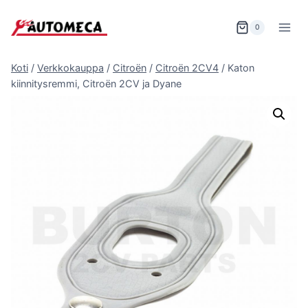
Siirry
sisältöön
0
Koti
/
Verkkokauppa
/
Citroën
/
Citroën 2CV4
/
Katon
kiinnitysremmi, Citroën 2CV ja Dyane