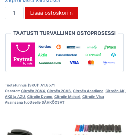
3 kpl omassa varastossa
Äänimerkki
Lisää ostoskoriin
12V,
Citroën
TAATUSTI TURVALLINEN OSTOPROSESSI
2CV
määrä
Tuotetunnus (SKU):
A1.8571
Osastot:
Citroën 2CV4
,
Citroën 2CV6
,
Citroën Acadiane
,
Citroën AK,
AKS ja AZU
,
Citroën Dyane
,
Citroën Mehari
,
Citroën Visa
Avainsana tuotteelle
SÄHKÖOSAT