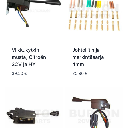
Vilkkukytkin
Johtoliitin ja
musta, Citroën
merkintäsarja
2CV ja HY
4mm
39,50
€
25,90
€