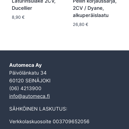
Laturinsulake 2CV,
Peilin korjaussarja,
Ducellier
2CV / Dyane,
alkuperäislaatu
8,90
€
26,80
€
Automeca Ay
Päivölänkatu 34
60120 SEINÄJOKI
(06) 4213900
info@automeca.fi
SÄHKÖINEN LASKUTUS:
Verkkolaskuosoite 003709652056