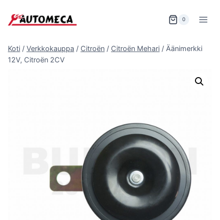
Siirry
sisältöön
0
Koti
/
Verkkokauppa
/
Citroën
/
Citroën Mehari
/
Äänimerkki
12V, Citroën 2CV