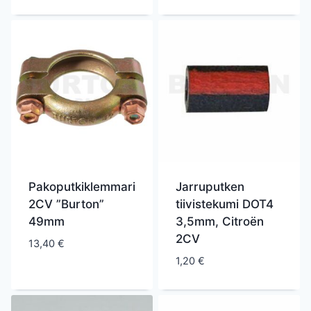
Pakoputkiklemmari
Jarruputken
2CV ”Burton”
tiivistekumi DOT4
49mm
3,5mm, Citroën
2CV
13,40
€
1,20
€