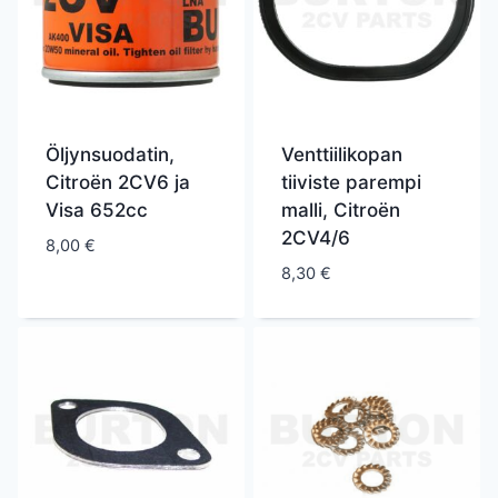
Öljynsuodatin,
Venttiilikopan
Citroën 2CV6 ja
tiiviste parempi
Visa 652cc
malli, Citroën
2CV4/6
8,00
€
8,30
€