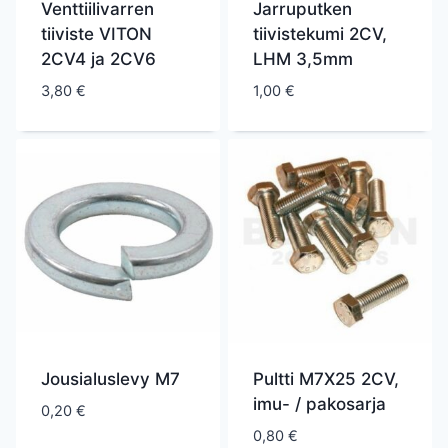
Venttiilivarren
Jarruputken
tiiviste VITON
tiivistekumi 2CV,
2CV4 ja 2CV6
LHM 3,5mm
3,80
€
1,00
€
Jousialuslevy M7
Pultti M7X25 2CV,
imu- / pakosarja
0,20
€
0,80
€