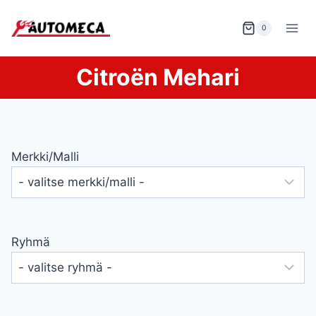
Siirry
sisältöön
0
Citroën Mehari
Merkki/malli
Ryhmä