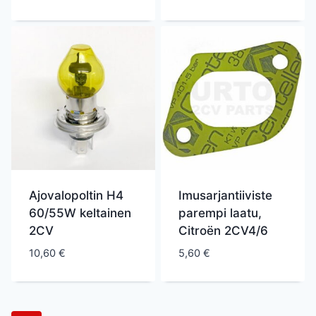
Ajovalopoltin H4
Imusarjantiiviste
60/55W keltainen
parempi laatu,
2CV
Citroën 2CV4/6
10,60
€
5,60
€