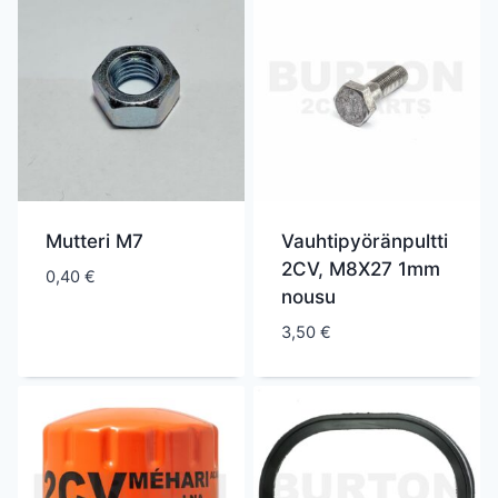
Mutteri M7
Vauhtipyöränpultti
2CV, M8X27 1mm
0,40
€
nousu
3,50
€