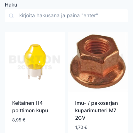
Haku
Search
Keltainen H4
Imu- / pakosarjan
polttimon kupu
kuparimutteri M7
2CV
8,95
€
1,70
€