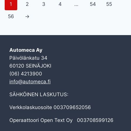
1
2
3
4
…
54
55
56
→
Automeca Ay
Päivölänkatu 34
60120 SEINÄJOKI
(06) 4213900
info@automeca.fi
SÄHKÖINEN LASKUTUS:
Verkkolaskuosoite 003709652056
Operaattoori Open Text Oy 003708599126