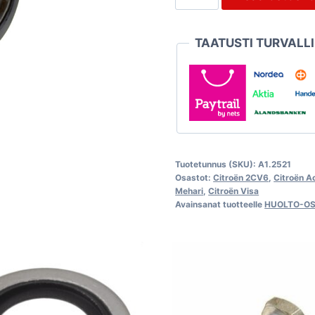
Purflux
Citroën
TAATUSTI TURVALL
2CV6
ja
Visa
652cc
määrä
Tuotetunnus (SKU):
A1.2521
Osastot:
Citroën 2CV6
,
Citroën A
Mehari
,
Citroën Visa
Avainsanat tuotteelle
HUOLTO-O