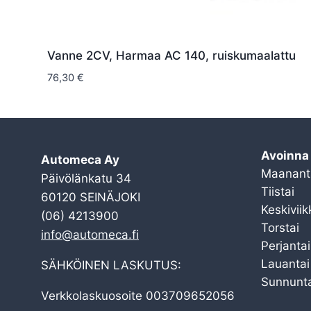
Vanne 2CV, Harmaa AC 140, ruiskumaalattu
76,30
€
Avoinna
Automeca Ay
Maanant
Päivölänkatu 34
Tiistai
60120 SEINÄJOKI
Keskiviik
(06) 4213900
Torstai
info@automeca.fi
Perjantai
Lauantai
SÄHKÖINEN LASKUTUS:
Sunnunta
Verkkolaskuosoite 003709652056