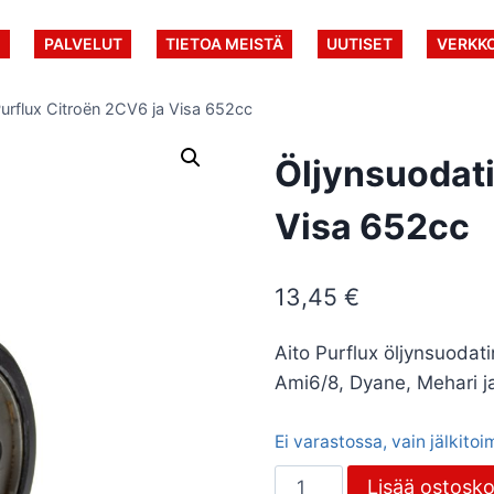
U
PALVELUT
TIETOA MEISTÄ
UUTISET
VERKK
Purflux Citroën 2CV6 ja Visa 652cc
Öljynsuodati
Visa 652cc
13,45
€
Aito Purflux öljynsuodat
Ami6/8, Dyane, Mehari j
Ei varastossa, vain jälkito
Öljynsuodatin
Lisää ostosko