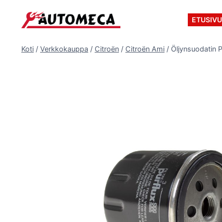
Siirry
sisältöön
ETUSIV
Koti
/
Verkkokauppa
/
Citroën
/
Citroën Ami
/
Öljynsuodatin 