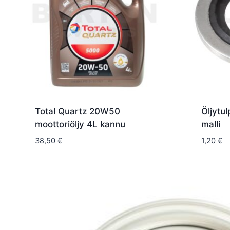
Total Quartz 20W50
Öljytul
moottoriöljy 4L kannu
malli
38,50
€
1,20
€