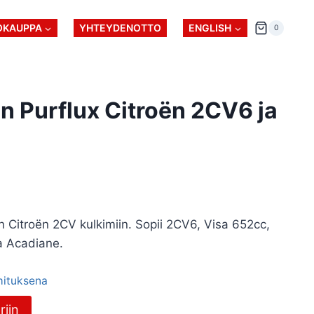
OKAUPPA
YHTEYDENOTTO
ENGLISH
0
n Purflux Citroën 2CV6 ja
in Citroën 2CV kulkimiin. Sopii 2CV6, Visa 652cc,
a Acadiane.
imituksena
riin