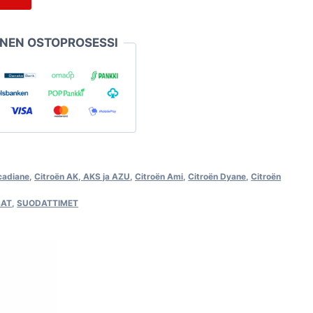
INEN OSTOPROSESSI
cadiane
,
Citroën AK, AKS ja AZU
,
Citroën Ami
,
Citroën Dyane
,
Citroën
SAT
,
SUODATTIMET