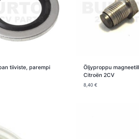
pan tiiviste, parempi
Öljyproppu magneetill
Citroën 2CV
8,40
€