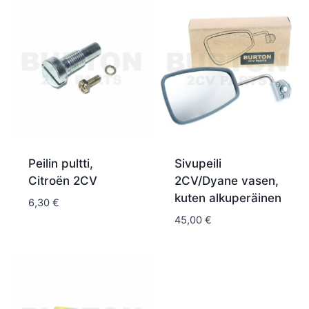
Peilin pultti,
Sivupeili
Citroën 2CV
2CV/Dyane vasen,
kuten alkuperäinen
6,30
€
45,00
€