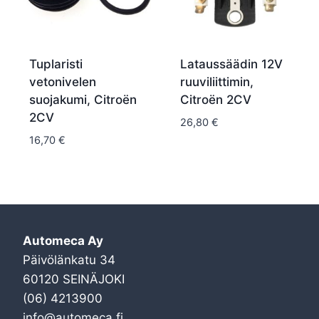
Tuplaristi
Lataussäädin 12V
vetonivelen
ruuviliittimin,
suojakumi, Citroën
Citroën 2CV
2CV
26,80
€
16,70
€
Automeca Ay
Päivölänkatu 34
60120 SEINÄJOKI
(06) 4213900
info@automeca.fi