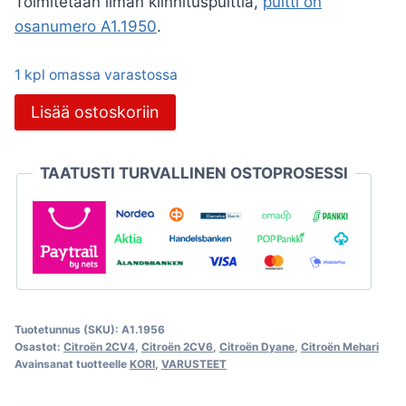
Toimitetaan ilman kiinnituspulttia,
pultti on
osanumero A1.1950
.
1 kpl omassa varastossa
Sivupeili
Lisää ostoskoriin
2CV/Dyane
oikea,
TAATUSTI TURVALLINEN OSTOPROSESSI
kuten
alkuperäinen
määrä
Tuotetunnus (SKU):
A1.1956
Osastot:
Citroën 2CV4
,
Citroën 2CV6
,
Citroën Dyane
,
Citroën Mehari
Avainsanat tuotteelle
KORI
,
VARUSTEET