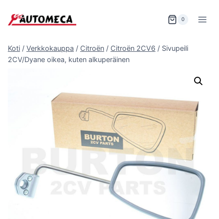
Siirry
sisältöön
0
Koti
/
Verkkokauppa
/
Citroën
/
Citroën 2CV6
/
Sivupeili
2CV/Dyane oikea, kuten alkuperäinen